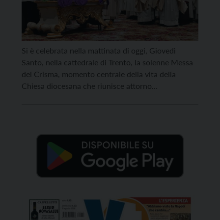
Si è celebrata nella mattinata di oggi, Giovedì
Santo, nella cattedrale di Trento, la solenne Messa
del Crisma, momento centrale della vita della
Chiesa diocesana che riunisce attorno
all’Arcivescovo l’intero presbiterio per la
benedizione degli oli santi – crisma, olio dei
catecumeni e olio degli infermi – e per il rinnovo
delle promesse sacerdotali. Accanto […]