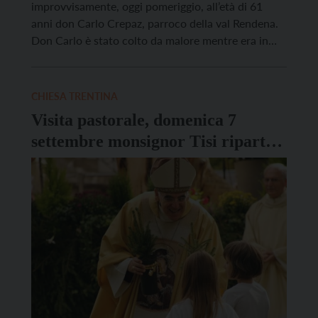
improvvisamente, oggi pomeriggio, all’età di 61
anni don Carlo Crepaz, parroco della val Rendena.
Don Carlo è stato colto da malore mentre era in
bicicletta tra Pinzolo e Carisolo. A nulla sono valsi i
pur immediati tentativi di soccorso. Nato a Canazei
il 1° gennaio 1965, don […]
CHIESA TRENTINA
Visita pastorale, domenica 7
settembre monsignor Tisi riparte
dal Perginese