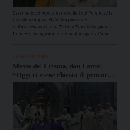
Saranno le comunità parrocchiali del Perginese la
prossima tappa della Visita pastorale
dell’arcivescovo Lauro Tisi alla Zona Valsugana e
Primiero, inaugurata lo scorso 4 maggio a Canal
San Bovo. Da giovedì 4 settembre a giovedì 23
ottobre, don Lauro visiterà infatti il territorio che
ha come fulcro Pergine Valsugana, terzo centro
CHIESA TRENTINA
abitato del Trentino. Comincerà […]
Messa del Crisma, don Lauro:
“Oggi ci viene chiesto di provare a
ripartire da Dio”