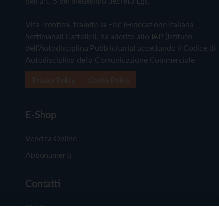
dell'art. 5 del medesimo decreto Lgs.
Vita Trentina, tramite la Fisc (Federazione Italiana
Settimanali Cattolici), ha aderito allo IAP (Istituto
dell'Autodisciplina Pubblicitaria) accettando il Codice di
Autodisciplina della Comunicazione Commerciale
Privacy Policy
Cookie Policy
E-Shop
Vendita Online
Abbonamenti
Contatti
Chi Siamo