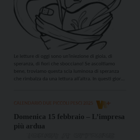
Le letture di oggi sono un’iniezione di gioia, di
speranza, di fiori che sbocciano! Se ascoltiamo
bene, troviamo questa scia luminosa di speranza
che rimbalza da una lettura all’altra. In questi giorni
di freddo e natura che si addormenta, il profeta
Isaia ci ricorda che fra qualche tempo sbocceranno
di nuovo i narcisi, col loro […]
CALENDARIO DUE PICCOLI PESCI 2025
Domenica 15 febbraio – L’impresa
più ardua