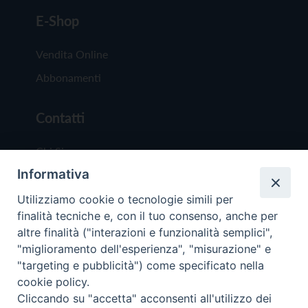
E-Shop
Vendita Online
Abbonamenti
Contatti
Chi Siamo
Informativa
Redazione
Scrivici
Utilizziamo cookie o tecnologie simili per
finalità tecniche e, con il tuo consenso, anche per
altre finalità ("interazioni e funzionalità semplici",
"miglioramento dell'esperienza", "misurazione" e
"targeting e pubblicità") come specificato nella
cookie policy.
Copyright © 2019 - Tutti i diritti riservati - Vit
Cliccando su "accetta" acconsenti all'utilizzo dei
Trentina Editrice