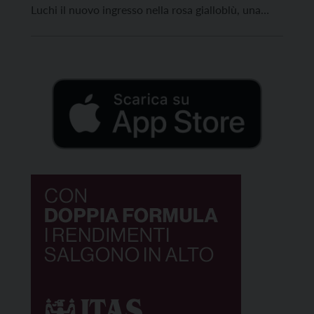
Luchi il nuovo ingresso nella rosa gialloblù, una
ragazza che ha vissuto un percorso pallavolistico
simile alla sua predecessora. Anche Sofia, infatti, è
nata nel 2008 ed è maturata nel settore […]