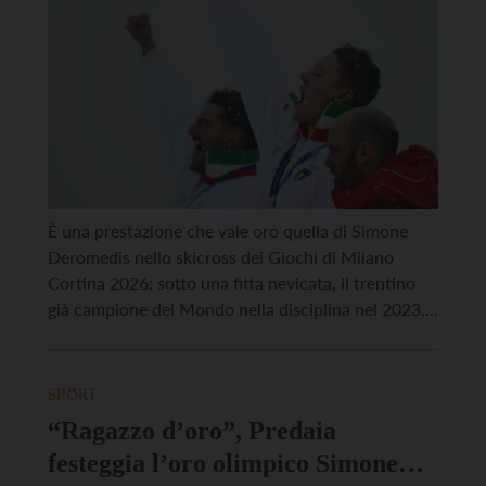
È una prestazione che vale oro quella di Simone
Deromedis nello skicross dei Giochi di Milano
Cortina 2026: sotto una fitta nevicata, il trentino
già campione del Mondo nella disciplina nel 2023,
ha conquistato il gradino più alto del podio. Un
successo da autentico dominatore che ha visto lo
sciatore noneso sempre in testa dalla prima […]
SPORT
“Ragazzo d’oro”, Predaia
festeggia l’oro olimpico Simone