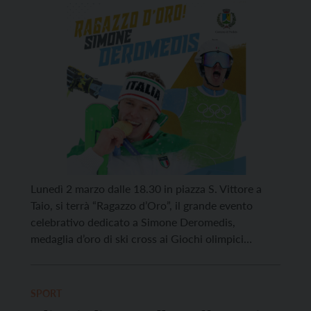
Deromedis
Lunedì 2 marzo dalle 18.30 in piazza S. Vittore a
Taio, si terrà “Ragazzo d’Oro”, il grande evento
celebrativo dedicato a Simone Deromedis,
medaglia d’oro di ski cross ai Giochi olimpici
Milano-Cortina 2026. L’intera Val di Non andrà a
stringersi attorno al suo campione, proprio nel
paese in cui vive, per salutare da vicino il giovane
SPORT
talento, […]