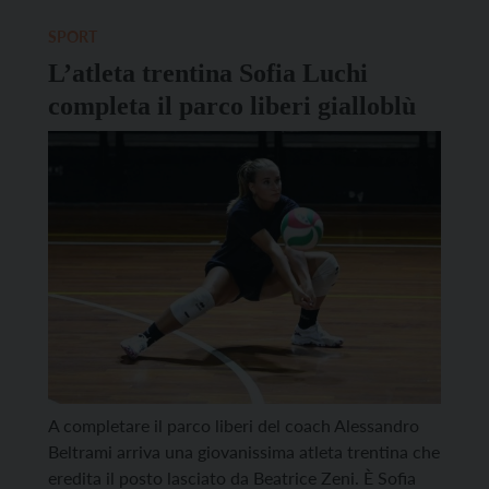
Cortina in corso di svolgimento. A conquistarle, tre
in un colpo, sono stati Pietro Sighel, Thomas
SPORT
Nadalini […]
L’atleta trentina Sofia Luchi
completa il parco liberi gialloblù
A completare il parco liberi del coach Alessandro
Beltrami arriva una giovanissima atleta trentina che
eredita il posto lasciato da Beatrice Zeni. È Sofia