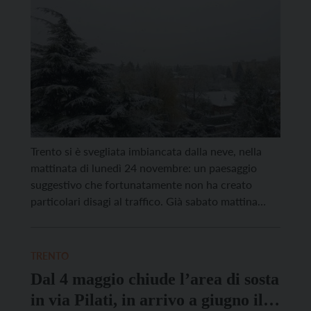
Trento si è svegliata imbiancata dalla neve, nella
mattinata di lunedì 24 novembre: un paesaggio
suggestivo che fortunatamente non ha creato
particolari disagi al traffico. Già sabato mattina
dopo la pioggia gli operai, coordinati dal servizio
Gestione strade, fin dalle quattro del mattino
hanno sparso il sale in tutte le strade della città.
TRENTO
Dopo questo passaggio […]
Dal 4 maggio chiude l’area di sosta
in via Pilati, in arrivo a giugno il