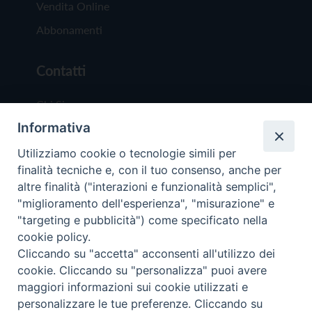
Vendita Online
Abbonamenti
Contatti
Chi Siamo
Informativa
Redazione
Scrivici
Utilizziamo cookie o tecnologie simili per
finalità tecniche e, con il tuo consenso, anche per
altre finalità ("interazioni e funzionalità semplici",
"miglioramento dell'esperienza", "misurazione" e
"targeting e pubblicità") come specificato nella
cookie policy.
Copyright © 2019 - Tutti i diritti riservati - Vit
Cliccando su "accetta" acconsenti all'utilizzo dei
Trentina Editrice
cookie. Cliccando su "personalizza" puoi avere
maggiori informazioni sui cookie utilizzati e
Privacy Policy
personalizzare le tue preferenze. Cliccando su