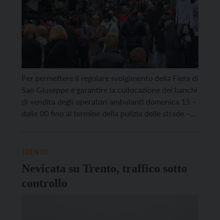
Per permettere il regolare svolgimento della Fiera di
San Giuseppe e garantire la collocazione dei banchi
di vendita degli operatori ambulanti domenica 15 –
dalle 00 fino al termine della pulizia delle strade –
saranno vietati il transito e la sosta lungo le
seguenti vie: via del Suffragio; via S. Pietro; largo
Carducci; via Dordi […]
TRENTO
Nevicata su Trento, traffico sotto
controllo