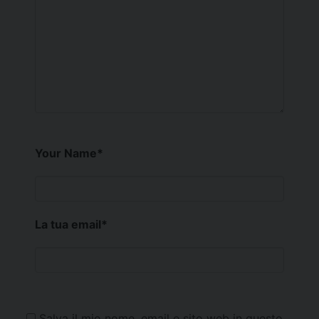
Your Name
*
La tua email
*
Salva il mio nome, email e sito web in questo