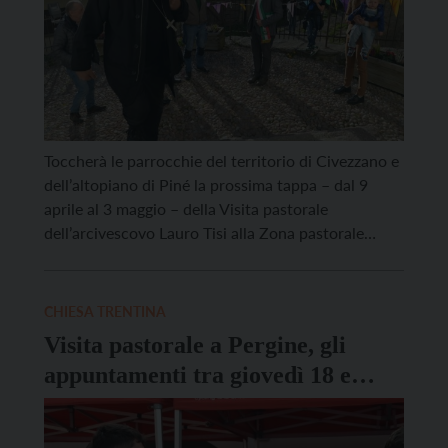
Toccherà le parrocchie del territorio di Civezzano e
dell’altopiano di Piné la prossima tappa – dal 9
aprile al 3 maggio – della Visita pastorale
dell’arcivescovo Lauro Tisi alla Zona pastorale
Valsugana-Primiero, avviata poco meno di un anno
fa. In clima pasquale, monsignor Tisi ha in
programma, come di consueto, numerosi momenti
CHIESA TRENTINA
di incontro con […]
Visita pastorale a Pergine, gli
appuntamenti tra giovedì 18 e
domenica 21 settembre