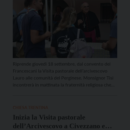
Riprende giovedì 18 settembre, dal convento dei
Francescani la Visita pastorale dell’arcivescovo
Lauro alle comunità del Perginese. Monsignor Tisi
incontrerà in mattinata la fraternità religiosa che
anima il convento di Pergine. Venerdì 19 nel
pomeriggio sarà ad Ischia per la Visita agli ammalati
e la Messa (ore 18.30) e, a seguire, l’incontro con la
CHIESA TRENTINA
comunità […]
Inizia la Visita pastorale
dell’Arcivescovo a Civezzano e