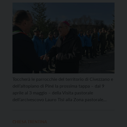
all’altopiano di Piné
Toccherà le parrocchie del territorio di Civezzano e
dell’altopiano di Piné la prossima tappa – dal 9
aprile al 3 maggio – della Visita pastorale
dell’arcivescovo Lauro Tisi alla Zona pastorale
Valsugana-Primiero, avviata poco meno di un anno
fa. In clima pasquale, monsignor Tisi ha in
programma, come di consueto, numerosi momenti
CHIESA TRENTINA
di incontro con […]