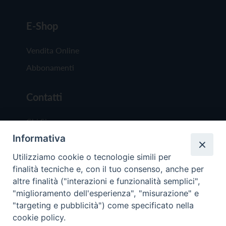
E-Shop
Vendita Online
Abbonamenti
Contatti
Chi Siamo
Informativa
Redazione
Scrivici
Utilizziamo cookie o tecnologie simili per
finalità tecniche e, con il tuo consenso, anche per
altre finalità ("interazioni e funzionalità semplici",
"miglioramento dell'esperienza", "misurazione" e
"targeting e pubblicità") come specificato nella
cookie policy.
Copyright © 2019 - Tutti i diritti riservati - Vit