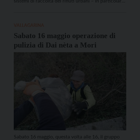
sistemi di raccolta dei rifiuti urbani – in particolare
l’umido organico – dalle incursioni dei grandi
carnivori. I Comuni interessati sono Avio,
Brentonico, Isera e Villa Lagarina, in particolare le
VALLAGARINA
frazioni più […]
Sabato 16 maggio operazione di
pulizia di Dai nèta a Mori
Sabato 16 maggio, questa volta alle 16, il gruppo