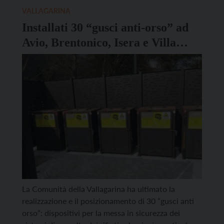
aspiranti musicisti/e dagli […]
VALLAGARINA
Installati 30 “gusci anti-orso” ad
Avio, Brentonico, Isera e Villa
Lagarina
La Comunità della Vallagarina ha ultimato la
realizzazione e il posizionamento di 30 “gusci anti
orso”: dispositivi per la messa in sicurezza dei