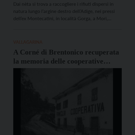
Dai nèta si trova a raccogliere i rifiuti dispersi in
natura lungo l’argine destro dell’Adige, nei pressi
dell’ex Montecatini, in località Gorga, a Mori,
questa volta in collaborazione col gruppo Scout
Polaris di Ala. Il punto di ritrovo è il parcheggio
sterrato nei pressi della fabbrica […]
VALLAGARINA
A Corné di Brentonico recuperata
la memoria delle cooperative
storiche