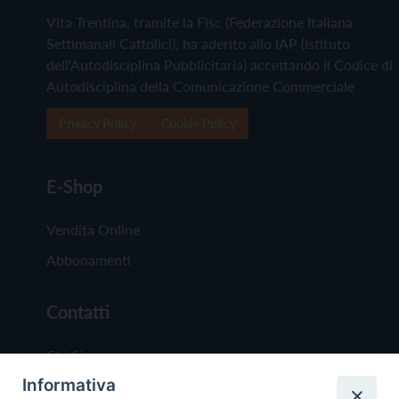
Vita Trentina, tramite la Fisc (Federazione Italiana
Settimanali Cattolici), ha aderito allo IAP (Istituto
dell'Autodisciplina Pubblicitaria) accettando il Codice di
Autodisciplina della Comunicazione Commerciale
Privacy Policy
Cookie Policy
E-Shop
Vendita Online
Abbonamenti
Contatti
Chi Siamo
Informativa
Redazione