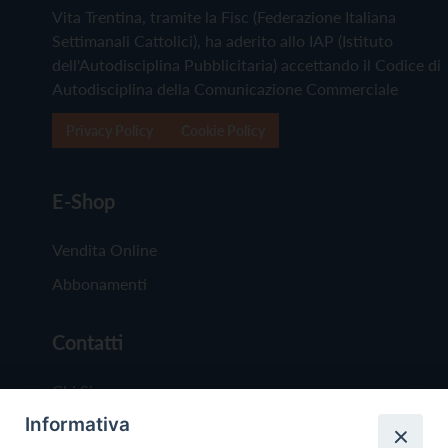
Vita Trentina, tramite la Fisc (Federazione Italiana
Settimanali Cattolici), ha aderito allo IAP (Istituto
dell'Autodisciplina Pubblicitaria) accettando il Codice di
Autodisciplina della Comunicazione Commerciale
Privacy Policy
Cookie Policy
E-Shop
Vendita Online
Abbonamenti
Contatti
Chi Siamo
Informativa
Redazione