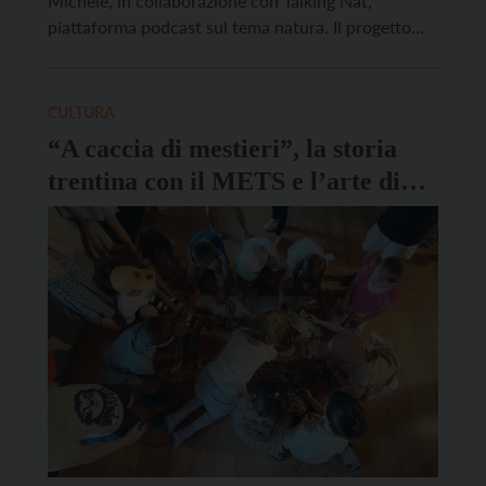
Michele, in collaborazione con Talking Nat,
piattaforma podcast sul tema natura. Il progetto
esplora voci del passato e del presente, osserva
gesti, oggetti e dettagli della vita quotidiana, e li
ricompone in un racconto per interpretare
CULTURA
significati, valori e immaginari legati […]
“A caccia di mestieri”, la storia
trentina con il METS e l’arte di
Danilo Pozzatti