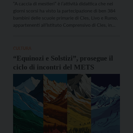
“A caccia di mestieri” è l’attività didattica che nei
giorni scorsi ha visto la partecipazione di ben 384
bambini delle scuole primarie di Cles, Livo e Rumo,
appartenenti all’Istituto Comprensivo di Cles, in
occasione della mostra “Danilo Pozzatti: mezzo
secolo tra arte, leggenda ed emozioni”, a Palazzo de
Aliprandini – Leifenthurn a Livo. La proposta […]
CULTURA
“Equinozi e Solstizi”, prosegue il
ciclo di incontri del METS