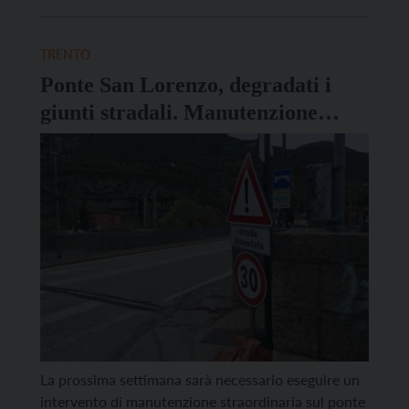
ispiratesi all’esperienza di Gariwo onlus che cura la
Foresta dei Giusti di Monte Stella a Milano. Da qui
è nata la proposta […]
TRENTO
Ponte San Lorenzo, degradati i
giunti stradali. Manutenzione
straordinaria con modifiche alla
viabilità
La prossima settimana sarà necessario eseguire un
intervento di manutenzione straordinaria sul ponte