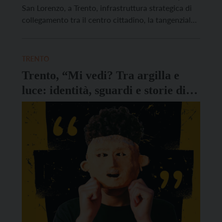
San Lorenzo, a Trento, infrastruttura strategica di
collegamento tra il centro cittadino, la tangenziale
e le direttrici verso il monte Bondone e il lago di
Garda. L’intervento si è reso necessario a seguito
dei sopralluoghi tecnici effettuati nelle scorse
TRENTO
settimane dal servizio […]
Trento, “Mi vedi? Tra argilla e
luce: identità, sguardi e storie di
giovani migranti” giovedì 20
novembre