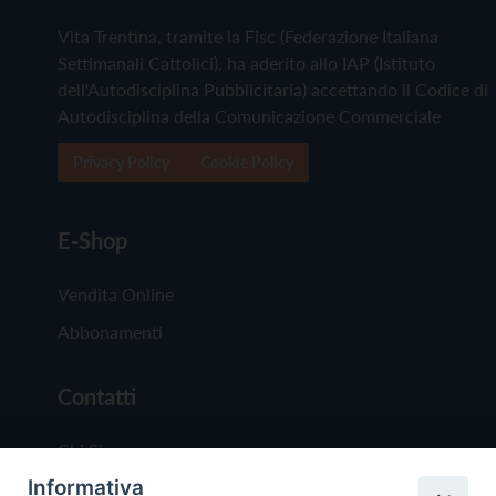
Vita Trentina, tramite la Fisc (Federazione Italiana
Settimanali Cattolici), ha aderito allo IAP (Istituto
dell'Autodisciplina Pubblicitaria) accettando il Codice di
Autodisciplina della Comunicazione Commerciale
Privacy Policy
Cookie Policy
E-Shop
Vendita Online
Abbonamenti
Contatti
Chi Siamo
Informativa
Redazione