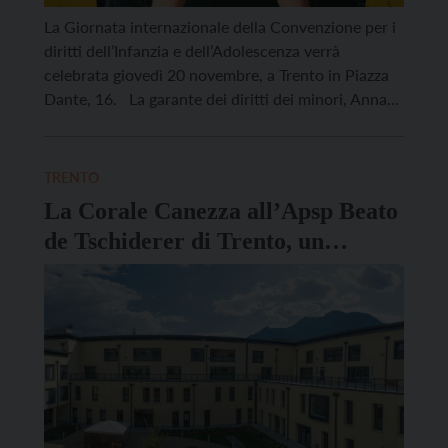
La Giornata internazionale della Convenzione per i
diritti dell’Infanzia e dell’Adolescenza verrà
celebrata giovedì 20 novembre, a Trento in Piazza
Dante, 16. La garante dei diritti dei minori, Anna
Berloffa, ha annunciato il Convegno dal titolo “Mi
vedi? Tra argilla e luce: identità, sguardi e storie di
giovani migranti”, organizzato congiuntamente ai
TRENTO
tutori volontari e al Servizio Sociale di CINFORMI.
La Corale Canezza all’Apsp Beato
La proposta […]
de Tschiderer di Trento, un
pomeriggio in musica