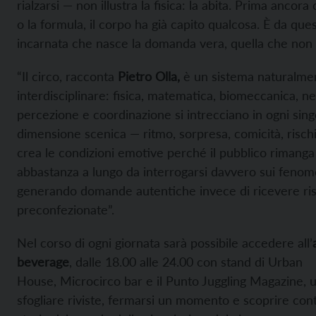
rialzarsi — non illustra la fisica: la abita. Prima ancora 
o la formula, il corpo ha già capito qualcosa. È da qu
incarnata che nasce la domanda vera, quella che non s
“Il circo, racconta
Pietro Olla,
è un sistema naturalme
interdisciplinare: fisica, matematica, biomeccanica, n
percezione e coordinazione si intrecciano in ogni sing
dimensione scenica — ritmo, sorpresa, comicità, risch
crea le condizioni emotive perché il pubblico rimanga
abbastanza a lungo da interrogarsi davvero sui fenome
generando domande autentiche invece di ricevere ri
preconfezionate”.
Nel corso di ogni giornata sarà possibile accedere all’
beverage
, dalle 18.00 alle 24.00 con stand di Urban
House, Microcirco bar e il
Punto Juggling
Magazine, u
sfogliare riviste, fermarsi un momento e scoprire cont