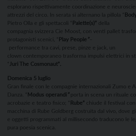
esplorano rispettivamente coordinazione e neuroscien
attrezzi del circo. In serata si alternano la pillola “
Body
Pietro Olla e gli spettacoli “
Palette(s)”
della
compagnia svizzera Cie Moost, con venti pallet trasfo
protagonisti scenici, “
Play People
”
–
performance tra cavi, prese, pinze e jack, un
clown contemporaneo trasforma impulsi elettrici in s
“
Juri The Cosmonaut”
.
Domenica 5 luglio
Gran finale con le compagnie internazionali Zumo e 
Danza. “
Modus operandi
”
porta in scena un rituale 
acrobazie e teatro fisico; “
Rube”
chiude il festival co
macchina di Rube Goldberg costruita dal vivo, dove g
e oggetti programmati al millisecondo traducono le legg
pura poesia scenica.