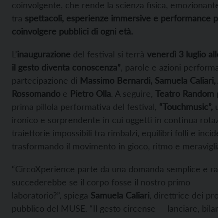
coinvolgente, che rende la scienza fisica, emozionan
tra
spettacoli, esperienze immersive e performance 
coinvolgere pubblici di ogni età.
L’
inaugurazione
del festival si terrà
venerdì 3 luglio al
il gesto diventa conoscenza”
, parole e azioni perform
partecipazione di
Massimo Bernardi, Samuela Caliari,
Rossomando
e
Pietro Olla
. A seguire,
Teatro Random
prima pillola performativa del festival,
“Touchmusic”,
u
ironico e sorprendente in cui oggetti in continua rot
traiettorie impossibili tra rimbalzi, equilibri folli e inci
trasformando il movimento in gioco, ritmo e meravigli
“CircoXperience parte da una domanda semplice e ra
succederebbe se il corpo fosse il nostro primo
laboratorio?”, spiega
Samuela Caliari
, direttrice dei p
pubblico del MUSE. “Il gesto circense — lanciare, bila