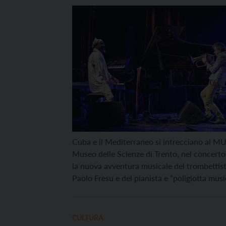
Sosa
Cuba e il Mediterraneo si intrecciano al M
Museo delle Scienze di Trento, nel concer
la nuova avventura musicale del trombettis
Paolo Fresu e del pianista e “poliglotta musi
cubano Omar Sosa. L’appuntamento è per g
11 dicembre alle 20.45. Il progetto nasce da
anno intero di registrazioni effettuate in cuc
CULTURA