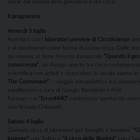
storie dal mondo della giocoleria e del circo.
Il programma
Venerdì 3 luglio
Apertura con i
laboratori preview di CircoScienze
dedi
e al movimento come forma di conoscenza. Dalle ore 
del museo, si tiene l’evento inaugurale
“Quando il ges
conoscenza”
, un dialogo aperto tra circo contempora
scientifica con artisti e ricercatori. In serata vanno in
The Cosmonaut”
— viaggio intergalattico tra clowneri
equilibrismo a cura di Giorgio Bertolotti e Petr
Forman — e “
Error#440”
conferenza-spettacolo surre
vivo firmata Chilowatt.
Sabato 4 luglio
Giornata ricca di laboratori per famiglie e bambini:
“Gi
insieme”
con Zefiro e
“Il circo delle illusioni”
con Clau