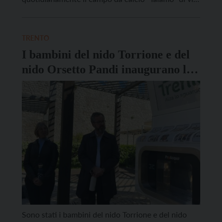
Maso Smalz. L’intervento ha permesso un
importante miglioramento in termini di spazi. Si è
passati infatti da una struttura vetusta di circa 150
TRENTO
metri quadrati a […]
I bambini del nido Torrione e del
nido Orsetto Pandi inaugurano la
Casa dell’acqua
Sono stati i bambini del nido Torrione e del nido