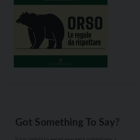
Got Something To Say?
Il tuo indirizzo email non sarà pubblicato.
I