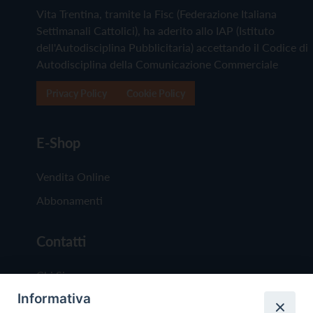
Vita Trentina, tramite la Fisc (Federazione Italiana
Settimanali Cattolici), ha aderito allo IAP (Istituto
dell'Autodisciplina Pubblicitaria) accettando il Codice di
Autodisciplina della Comunicazione Commerciale
Privacy Policy
Cookie Policy
E-Shop
Vendita Online
Abbonamenti
Contatti
Chi Siamo
Informativa
Redazione