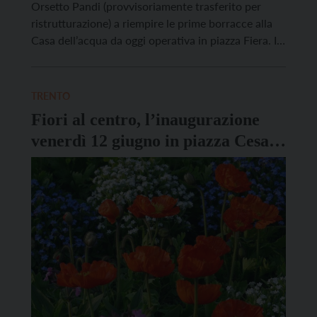
Orsetto Pandi (provvisoriamente trasferito per
ristrutturazione) a riempire le prime borracce alla
Casa dell’acqua da oggi operativa in piazza Fiera. Il
distributore, che fornisce acqua liscia o gassata
refrigerata, è in una posizione strategica: è vicino
infatti non solo alle frequentatissime fermate
TRENTO
dell’autobus di piazza […]
Fiori al centro, l’inaugurazione
venerdì 12 giugno in piazza Cesare
Battisti