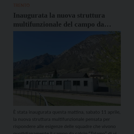
delle aree a verde, degli arredi e delle recinzioni, ma
TRENTO
contestualmente ai lavori verranno […]
Inaugurata la nuova struttura
multifunzionale del campo da
calcio Talamo
È stata inaugurata questa mattina, sabato 11 aprile,
la nuova struttura multifunzionale pensata per
rispondere alle esigenze delle squadre che vivono
quotidianamente il campo da calcio “Talamo” di via