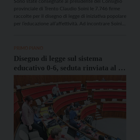
Sono state consegnate al presidente del Consiglio
provinciale di Trento Claudio Soini le 7.746 firme
raccolte per il disegno di legge di iniziativa popolare
per l’educazione all’affettività. Ad incontrare Soini
sono state le prime firmatarie: Paola Morini, Marta
Anderle e Maria Giovanna Franch. L’importanza di
questo lavoro di raccolta di adesioni fatto dalle
PRIMO PIANO
associazioni promotrici […]
Disegno di legge sul sistema
educativo 0-6, seduta rinviata al 24
febbraio