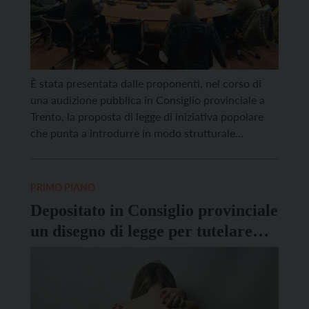
È stata presentata dalle proponenti, nel corso di
una audizione pubblica in Consiglio provinciale a
Trento, la proposta di legge di iniziativa popolare
che punta a introdurre in modo strutturale
l’educazione alla parità e al rispetto delle differenze
di genere nelle scuole. Il disegno di legge numero
76, presentato il 12 gennaio 2026, interviene sulla
PRIMO PIANO
[…]
Depositato in Consiglio provinciale
un disegno di legge per tutelare
delle persone affette da
fibromialgia