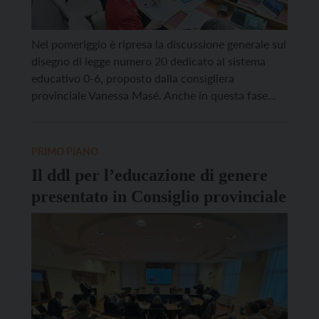
Nel pomeriggio è ripresa la discussione generale sul
disegno di legge numero 20 dedicato al sistema
educativo 0-6, proposto dalla consigliera
provinciale Vanessa Masé. Anche in questa fase
della seduta, si sono alternati lunghi interventi
finalizzati a consentire una trattativa “dietro le
quinte”, volta a trovare un punto di incontro. La
PRIMO PIANO
seduta è stata rinviata […]
Il ddl per l’educazione di genere
presentato in Consiglio provinciale