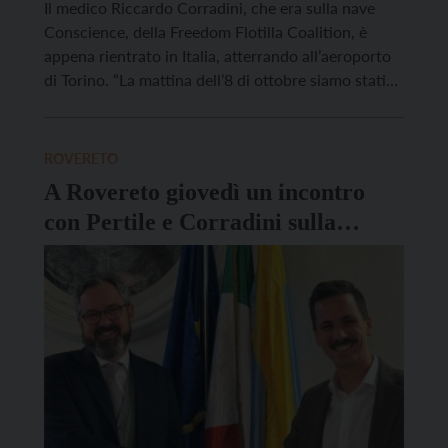
Il medico Riccardo Corradini, che era sulla nave
Conscience, della Freedom Flotilla Coalition, è
appena rientrato in Italia, atterrando all’aeroporto
di Torino. “La mattina dell’8 di ottobre siamo stati
stati attaccati, sequestrati e rapiti dalle forze di
occupazione israeliane“, racconta in un video sul
suo profilo Instagram il medico 32enne, originario
ROVERETO
di Rovereto. “Abbiamo subito […]
A Rovereto giovedì un incontro
con Pertile e Corradini sulla
Sumud Flotilla