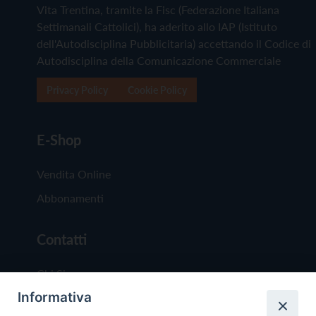
Vita Trentina, tramite la Fisc (Federazione Italiana
Settimanali Cattolici), ha aderito allo IAP (Istituto
dell'Autodisciplina Pubblicitaria) accettando il Codice di
Autodisciplina della Comunicazione Commerciale
Privacy Policy
Cookie Policy
E-Shop
Vendita Online
Abbonamenti
Contatti
Chi Siamo
Informativa
Redazione