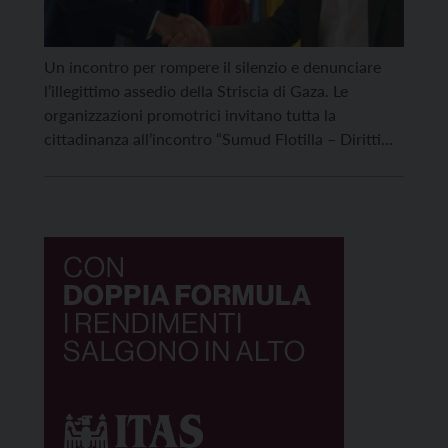
Un incontro per rompere il silenzio e denunciare
l’illegittimo assedio della Striscia di Gaza. Le
organizzazioni promotrici invitano tutta la
cittadinanza all’incontro “Sumud Flotilla – Diritti
umani, violazioni, complicità”, che si tiene giovedì
21 maggio 2026 alle ore 20.30 nella sala
conferenze della Fondazione Caritro in piazza
Rosmini, 5 a Rovereto. L’incontro è inserito nella […]