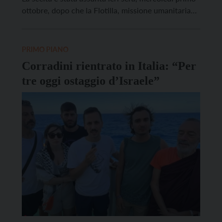
ottobre, dopo che la Flotilla, missione umanitaria
internazionale che ha lo scopo di portare cibo e
farmaci alla popolazione di Gaza, è stata fermata
dalle forze militari israeliane in […]
PRIMO PIANO
Corradini rientrato in Italia: “Per
tre oggi ostaggio d’Israele”