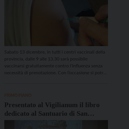
Sabato 13 dicembre, in tutti i centri vaccinali della
provincia, dalle 9 alle 13.30 sarà possibile
vaccinarsi gratuitamente contro l’influenza senza
necessità di prenotazione. Con l’occasione si potrà
accedere anche ad altre vaccinazioni, in base alle
fascia d’età. Nel dettaglio, la vaccinazione
antinfluenzale può essere fatta contestualmente a
PRIMO PIANO
quella anti Covid-19 aggiornata per la nuova […]
Presentato al Vigilianum il libro
dedicato al Santuario di San
Romedio