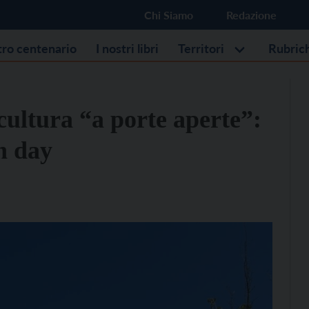
Chi Siamo
Redazione
stro centenario
I nostri libri
Territori
Rubric
 cultura “a porte aperte”:
n day