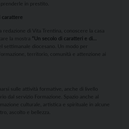
i prenderle in prestito.
i carattere
la redazione di Vita Trentina, conoscere la casa
itare la mostra
“Un secolo di caratteri e di…
 del settimanale diocesano. Un modo per
nformazione, territorio, comunità e attenzione ai
rsi sulle attività formative, anche di livello
orio dal servizio Formazione. Spazio anche al
azione culturale, artistica e spirituale in alcune
tro, ascolto e bellezza.