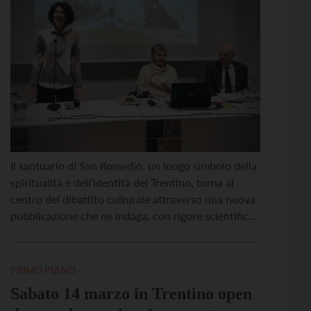
Il santuario di San Romedio, un luogo simbolo della
spiritualità e dell’identità del Trentino, torna al
centro del dibattito culturale attraverso una nuova
pubblicazione che ne indaga, con rigore scientifico,
la complessa e stratificata storia. Il volume,
intitolato “Il Santuario di San Romedio” e curato da
Salvatore Ferrari ed Emanuela Rollandini, è stato
PRIMO PIANO
presentato giovedì […]
Sabato 14 marzo in Trentino open