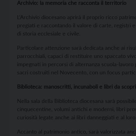
Archivio: la memoria che racconta il territorio
L’Archivio diocesano aprirà il proprio ricco patr
pregiati e raccontando il valore di carte, regist
di storia ecclesiale e civile.
Particolare attenzione sarà dedicata anche ai risul
parrocchiali, capaci di restituire uno spaccato vivo
impegnati in percorsi di alternanza scuola-lavoro 
sacri costruiti nel Novecento, con un focus parti
Biblioteca: manoscritti, incunaboli e libri da scopr
Nella sala della Biblioteca diocesana sarà possibil
cinquecentine, volumi antichi e moderni, libri pro
curiosità legate anche ai libri danneggiati e al lor
Accanto al patrimonio antico, sarà valorizzata anc