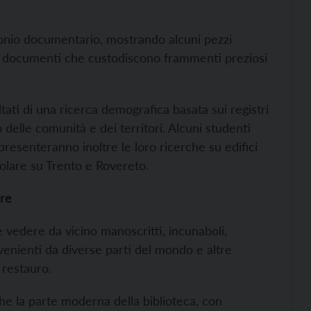
imonio documentario, mostrando alcuni pezzi
ri e documenti che custodiscono frammenti preziosi
tati di una ricerca demografica basata sui registri
 delle comunità e dei territori. Alcuni studenti
presenteranno inoltre le loro ricerche su edifici
colare su Trento e Rovereto.
ire
e vedere da vicino manoscritti, incunaboli,
venienti da diverse parti del mondo e altre
o restauro.
he la parte moderna della biblioteca, con