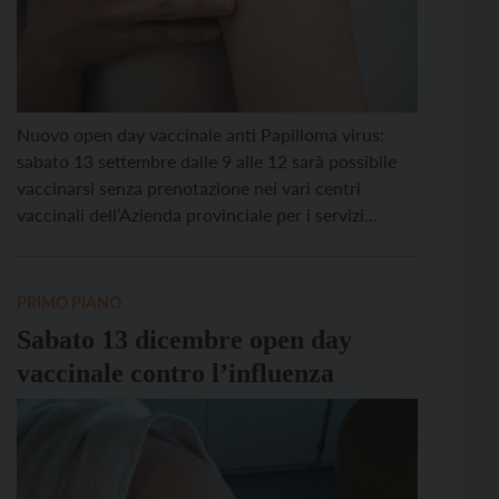
Nuovo open day vaccinale anti Papilloma virus:
sabato 13 settembre dalle 9 alle 12 sarà possibile
vaccinarsi senza prenotazione nei vari centri
vaccinali dell’Azienda provinciale per i servizi
sanitari. La vaccinazione è gratuita per i maschi fino
ai 30 anni e per le donne fino ai 40. È sempre
possibile vaccinarsi anche nelle sedute vaccinali […]
PRIMO PIANO
Sabato 13 dicembre open day
vaccinale contro l’influenza