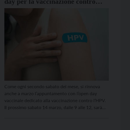
day per la vaccinazione contro
l’Hpv
Come ogni secondo sabato del mese, si rinnova
anche a marzo l’appuntamento con l’open day
vaccinale dedicato alla vaccinazione contro l’HPV.
Il prossimo sabato 14 marzo, dalle 9 alle 12, sarà
possibile vaccinarsi senza prenotazione nei centri
vaccinali dell’Azienda sanitaria universitaria
integrata del Trentino. La vaccinazione è gratuita