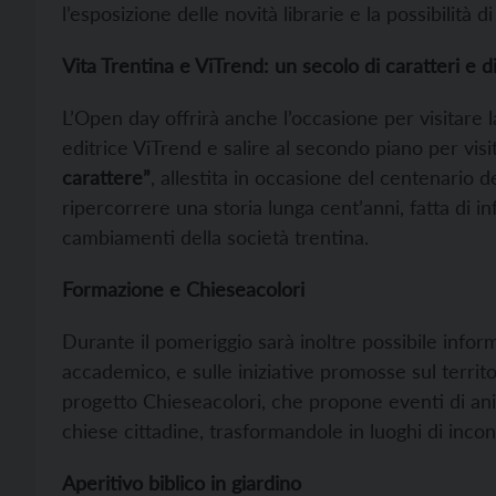
l’esposizione delle novità librarie e la possibilità d
Vita Trentina e ViTrend: un secolo di caratteri e d
L’Open day offrirà anche l’occasione per visitare 
editrice ViTrend e salire al secondo piano per vis
carattere”
, allestita in occasione del centenario
ripercorrere una storia lunga cent’anni, fatta di i
cambiamenti della società trentina.
Formazione e Chieseacolori
Durante il pomeriggio sarà inoltre possibile informa
accademico, e sulle iniziative promosse sul territ
progetto Chieseacolori, che propone eventi di anim
chiese cittadine, trasformandole in luoghi di incon
Aperitivo biblico in giardino