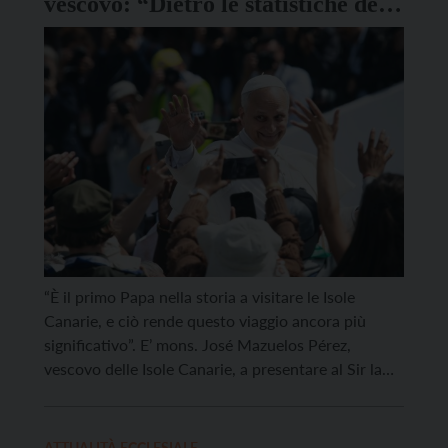
vescovo: “Dietro le statistiche dei
flussi migratori, storie di speranza
e resilienza”
“È il primo Papa nella storia a visitare le Isole
Canarie, e ciò rende questo viaggio ancora più
significativo”. E’ mons. José Mazuelos Pérez,
vescovo delle Isole Canarie, a presentare al Sir la
visita che Papa Leone compirà in Spagna, dal 6 al
12 giugno. Dopo le tappe a Madrid e Barcellona, il
Santo Padre sarà […]
ATTUALITÀ ECCLESIALE