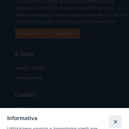
Vita Trentina, tramite la Fisc (Federazione Italiana
Settimanali Cattolici), ha aderito allo IAP (Istituto
dell'Autodisciplina Pubblicitaria) accettando il Codice di
Autodisciplina della Comunicazione Commerciale
Privacy Policy
Cookie Policy
E-Shop
Vendita Online
Abbonamenti
Contatti
Chi Siamo
Informativa
Redazione
Scrivici
Utilizziamo cookie o tecnologie simili per