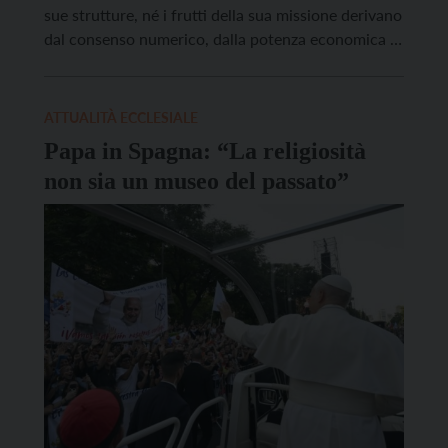
sue strutture, né i frutti della sua missione derivano
dal consenso numerico, dalla potenza economica o
dalla rilevanza sociale”. Lo ha detto Leone XIV,
incontrando i vescovi italiani al termine
dell’82esima Assemblea generale della Cei.
ATTUALITÀ ECCLESIALE
“Abbiamo il […]
Papa in Spagna: “La religiosità
non sia un museo del passato”