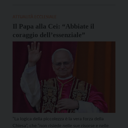
prima volta da Pontefice, nell’ateneo laico più
grande d’Europa, Leone XIV – nel suo discorso
pronunciato nell’Aula Magna dell’Università […]
ATTUALITÀ ECCLESIALE
Il Papa alla Cei: “Abbiate il
coraggio dell’essenziale”
“La logica della piccolezza è la vera forza della
Chiesa”, che “non risiede nelle sue risorse e nelle