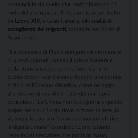
pronunciate da quello che molti chiamano “il
molo della vergogna”, l’intenso discorso rivolto
da
Leone XIV
, a Gran Canaria, alle
realtà di
accoglienza dei migranti
, radunate nel Porto di
Arguineguìn.
“Il successore di Pietro non può disinteressarsi
di questi approdi”, spiega il primo Pontefice
della storia a raggiungere le Isole Canarie.
Subito dopo il suo discorso depone una corona
di fiori nell’Oceano Atlantico, come omaggio
alle vittime di una delle rotte del mare più
pericolose. “La Chiesa non può ignorare queste
acque, né alcun luogo dove la fame, la sete, la
violenza, la paura o l’esilio continuano a ferire
la dignità umana”, esordisce Leone citando
l’Anello del Pescatore che porta in mano,