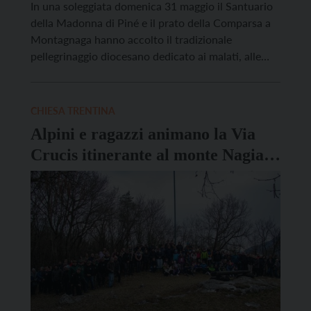
In una soleggiata domenica 31 maggio il Santuario
della Madonna di Piné e il prato della Comparsa a
Montagnaga hanno accolto il tradizionale
pellegrinaggio diocesano dedicato ai malati, alle
loro famiglie, ai volontari e alle comunità
parrocchiali provenienti da tutta la Diocesi. Una
giornata di preghiera e fraternità, nel segno delle
CHIESA TRENTINA
persone più fragili, promossa […]
Alpini e ragazzi animano la Via
Crucis itinerante al monte Nagia
Grom