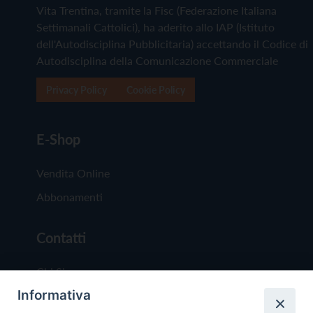
Vita Trentina, tramite la Fisc (Federazione Italiana
Settimanali Cattolici), ha aderito allo IAP (Istituto
dell'Autodisciplina Pubblicitaria) accettando il Codice di
Autodisciplina della Comunicazione Commerciale
Privacy Policy
Cookie Policy
E-Shop
Vendita Online
Abbonamenti
Contatti
Chi Siamo
Informativa
Redazione