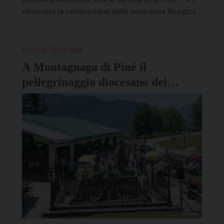
rinnovata la celebrazione della ricorrenza liturgica
di Santa Chiara che nella sera del 10 (per il ricordo
del transito) e nella mattinata dell’11 agosto ha
visto la famiglia francescana riunirsi […]
CHIESA TRENTINA
A Montagnaga di Piné il
pellegrinaggio diocesano dei
malati con l’arcivescovo Lauro