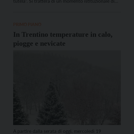
tutela”. Si tratterà di un momento istituzionale di
approfondimento sulla gestione del fenomeno della
violenza contro le donne in Trentino, a 15 anni
dall’entrata in vigore della legge provinciale 6 del
PRIMO PIANO
[…]
In Trentino temperature in calo,
piogge e nevicate
A partire dalla serata di oggi, mercoledì 19