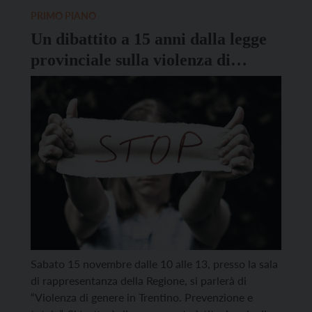
popolazione trentina e italiana. Tra le azioni più
PRIMO PIANO
significative portate avanti dall’ATMAR insieme
Un dibattito a 15 anni dalla legge
all’ospedale di […]
provinciale sulla violenza di
genere
Sabato 15 novembre dalle 10 alle 13, presso la sala
di rappresentanza della Regione, si parlerà di
“Violenza di genere in Trentino. Prevenzione e