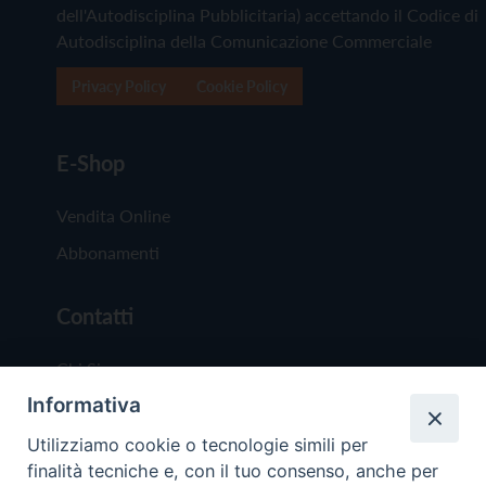
dell'Autodisciplina Pubblicitaria) accettando il Codice di
Autodisciplina della Comunicazione Commerciale
Privacy Policy
Cookie Policy
E-Shop
Vendita Online
Abbonamenti
Contatti
Chi Siamo
Informativa
Redazione
Scrivici
Utilizziamo cookie o tecnologie simili per
finalità tecniche e, con il tuo consenso, anche per