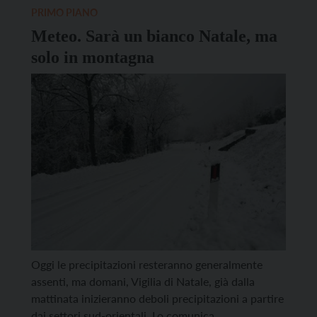
Meteotrentino che indicano un anticipo
PRIMO PIANO
dell’inverno in concomitanza con […]
Meteo. Sarà un bianco Natale, ma
solo in montagna
Oggi le precipitazioni resteranno generalmente
assenti, ma domani, Vigilia di Natale, già dalla
mattinata inizieranno deboli precipitazioni a partire
dai settori sud-orientali. Lo comunica