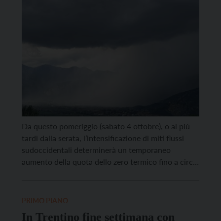
Da questo pomeriggio (sabato 4 ottobre), o al più
tardi dalla serata, l’intensificazione di miti flussi
sudoccidentali determinerà un temporaneo
aumento della quota dello zero termico fino a circa
4000 metri. Nella notte il tempo tenderà a
peggiorare e nelle prime ore di domani, domenica 5
ottobre, il veloce passaggio di un fronte freddo
PRIMO PIANO
determinerà […]
In Trentino fine settimana con