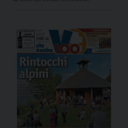
Meteotrentino. Nel corso delle ore centrali della
giornata e nel pomeriggio-sera sono attese
precipitazioni diffuse, deboli o moderate, con
quota neve intorno agli 800–1.000 metri,
localmente anche più in basso, soprattutto […]