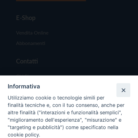
E-Shop
Vendita Online
Abbonamenti
Contatti
Chi Siamo
Informativa
Redazione
Scrivici
Utilizziamo cookie o tecnologie simili per
finalità tecniche e, con il tuo consenso, anche per
altre finalità ("interazioni e funzionalità semplici",
"miglioramento dell'esperienza", "misurazione" e
"targeting e pubblicità") come specificato nella
cookie policy.
Copyright © 2019 - Tutti i diritti riservati - Vit