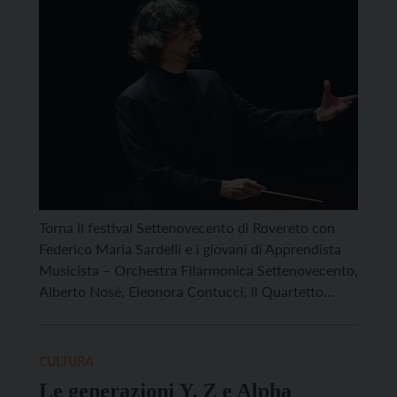
Torna il festival Settenovecento di Rovereto con
Federico Maria Sardelli e i giovani di Apprendista
Musicista – Orchestra Filarmonica Settenovecento,
Alberto Nosè, Eleonora Contucci, il Quartetto
Goldberg, il Gomalan Brass Quintet. Diciannove
appuntamenti accompagneranno gli spettatori dal
19 al 21 settembre e coinvolgeranno più di 150
CULTURA
artisti tra solisti, ensemble, cori e orchestre. Il
Le generazioni Y, Z e Alpha