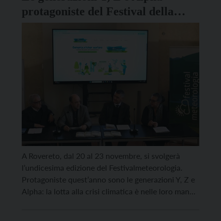
triennio 2025-2027 […]
protagoniste del Festival della
Meteorologia
A Rovereto, dal 20 al 23 novembre, si svolgerà
l’undicesima edizione del Festivalmeteorologia.
Protagoniste quest’anno sono le generazioni Y, Z e
Alpha: la lotta alla crisi climatica è nelle loro mano.
“Generazione meteo. Giovani alla guida del
cambiamento” è il titolo. Gli appuntamenti del