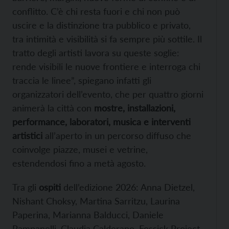
conflitto. C’è chi resta fuori e chi non può
uscire e la distinzione tra pubblico e privato,
tra intimità e visibilità si fa sempre più sottile. Il
tratto degli artisti lavora su queste soglie:
rende visibili le nuove frontiere e interroga chi
traccia le linee”, spiegano infatti gli
organizzatori dell’evento, che per quattro giorni
animerà la città con
mostre, installazioni,
performance, laboratori, musica e interventi
artistici
all’aperto in un percorso diffuso che
coinvolge piazze, musei e vetrine,
estendendosi fino a metà agosto.
Tra gli
ospiti
dell’edizione 2026: Anna Dietzel,
Nishant Choksy, Martina Sarritzu, Laurina
Paperina, Marianna Balducci, Daniele
Pampanelli, Claudia Calderano, Fossick Project,