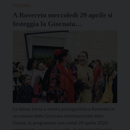
Festival si terranno a Palazzo Piomarta (corso
CULTURA
Bettini, 84, sede del […]
A Rovereto mercoledì 29 aprile si
festeggia la Giornata
Internazioane della Danza
La danza torna a essere protagonista a Rovereto in
occasione della Giornata Internazionale della
Danza, in programma mercoledì 29 aprile 2026,
organizzata ancora una volta da Oriente Occidente