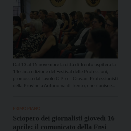
Dal 13 al 15 novembre la città di Trento ospiterà la
14esima edizione del Festival delle Professioni,
promosso dal Tavolo GiPro – Giovani Professionisti
della Provincia Autonoma di Trento, che riunisce
circa 5.000 giovani professionisti under 39
appartenenti a 20 ordini e collegi provinciali.
L’evento offrirà tre giornate di confronto e
PRIMO PIANO
approfondimento sui temi dell’innovazione, […]
Sciopero dei giornalisti giovedì 16
aprile: il comunicato della Fnsi