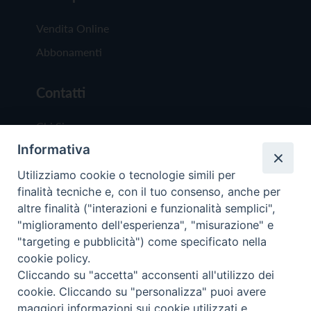
Vendita Online
Abbonamenti
Contatti
Chi Siamo
Informativa
Redazione
Scrivici
Utilizziamo cookie o tecnologie simili per
finalità tecniche e, con il tuo consenso, anche per
altre finalità ("interazioni e funzionalità semplici",
"miglioramento dell'esperienza", "misurazione" e
"targeting e pubblicità") come specificato nella
cookie policy.
Copyright © 2019 - Tutti i diritti riservati - Vit
Cliccando su "accetta" acconsenti all'utilizzo dei
Trentina Editrice
cookie. Cliccando su "personalizza" puoi avere
maggiori informazioni sui cookie utilizzati e