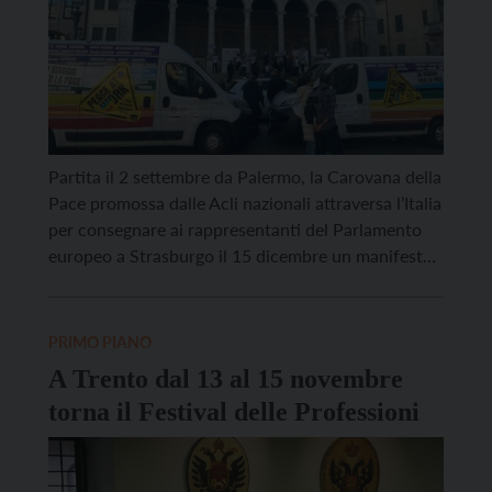
Partita il 2 settembre da Palermo, la Carovana della
Pace promossa dalle Acli nazionali attraversa l’Italia
per consegnare ai rappresentanti del Parlamento
europeo a Strasburgo il 15 dicembre un manifesto
della pace e del lavoro ispirato allo spirito di
Helsinki, dopo la tappa conclusiva del 10 dicembre
a Milano. Lo slogan “Peace at Work” intende […]
PRIMO PIANO
A Trento dal 13 al 15 novembre
torna il Festival delle Professioni