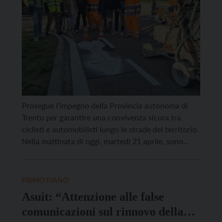
Prosegue l’impegno della Provincia autonoma di
Trento per garantire una convivenza sicura tra
ciclisti e automobilisti lungo le strade del territorio.
Nella mattinata di oggi, martedì 21 aprile, sono
iniziati i lavori per la nuova corsia ciclabile che
collega San Michele all’Adige a Giovo, in località
Maso Roncador. “A San Michele all’Adige inizia una
PRIMO PIANO
salita […]
Asuit: “Attenzione alle false
comunicazioni sul rinnovo della