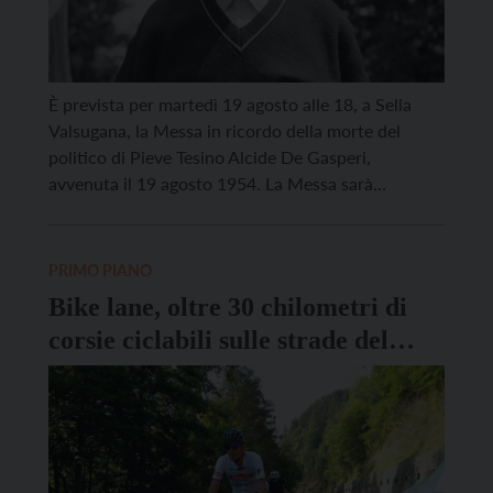
È prevista per martedì 19 agosto alle 18, a Sella
Valsugana, la Messa in ricordo della morte del
politico di Pieve Tesino Alcide De Gasperi,
avvenuta il 19 agosto 1954. La Messa sarà
celebrata dall’arcivescovo di Trento Lauro Tisi
presso la chiesa di Santa Maria ad Nives. A
febbraio si è chiusa la fase diocesana […]
PRIMO PIANO
Bike lane, oltre 30 chilometri di
corsie ciclabili sulle strade del
Trentino