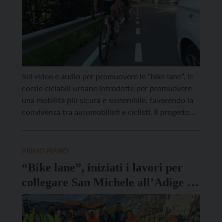
Sei video e audio per promuovere le “bike lane”, le
corsie ciclabili urbane introdotte per promuovere
una mobilità più sicura e sostenibile, favorendo la
convivenza tra automobilisti e ciclisti. Il progetto
promosso dalla Provincia di Trento ha visto la
realizzazione di oltre 30 chilometri di corsie
ciclabili, lungo la strada provinciale 64 e la strada
PRIMO PIANO
[…]
“Bike lane”, iniziati i lavori per
collegare San Michele all’Adige a
Giovo