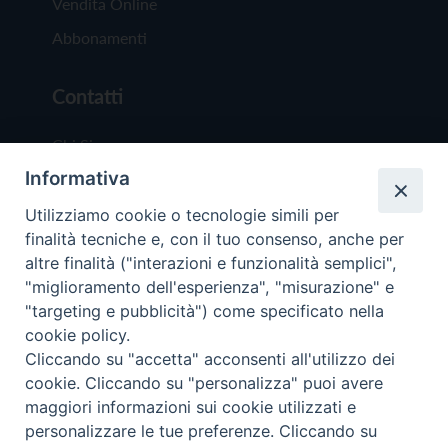
Vendita Online
Abbonamenti
Contatti
Chi Siamo
Informativa
Redazione
Scrivici
Utilizziamo cookie o tecnologie simili per
finalità tecniche e, con il tuo consenso, anche per
altre finalità ("interazioni e funzionalità semplici",
"miglioramento dell'esperienza", "misurazione" e
"targeting e pubblicità") come specificato nella
cookie policy.
Copyright © 2019 - Tutti i diritti riservati - Vit
Cliccando su "accetta" acconsenti all'utilizzo dei
Trentina Editrice
cookie. Cliccando su "personalizza" puoi avere
maggiori informazioni sui cookie utilizzati e
Privacy Policy
personalizzare le tue preferenze. Cliccando su
Torna all'inizi