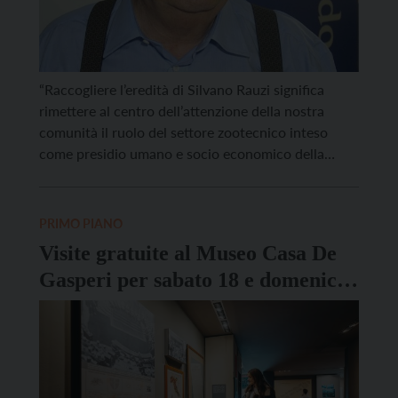
“Raccogliere l’eredità di Silvano Rauzi significa
rimettere al centro dell’attenzione della nostra
comunità il ruolo del settore zootecnico inteso
come presidio umano e socio economico della
montagna trentina e soprattutto della sua
Autonomia speciale. E significa anche costruire una
grande alleanza a partire dall’Euregio per
PRIMO PIANO
organizzare una vera e propria strategia di sviluppo
Visite gratuite al Museo Casa De
delle terre […]
Gasperi per sabato 18 e domenica
19 aprile