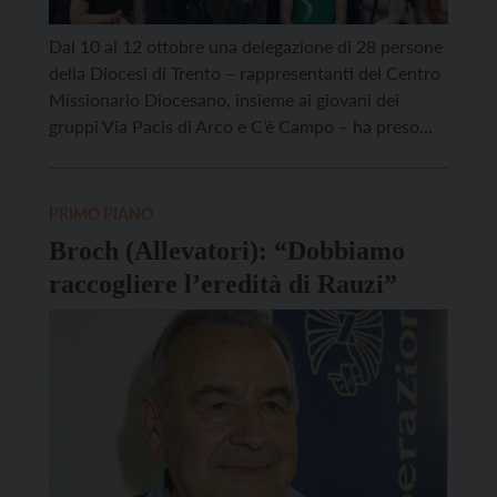
Dal 10 al 12 ottobre una delegazione di 28 persone
della Diocesi di Trento – rappresentanti del Centro
Missionario Diocesano, insieme ai giovani dei
gruppi Via Pacis di Arco e C’è Campo – ha preso
parte alla terza edizione del Festival della Missione
di Torino. Il Festival della Missione ha avuto come
filo conduttore il […]
PRIMO PIANO
Broch (Allevatori): “Dobbiamo
raccogliere l’eredità di Rauzi”