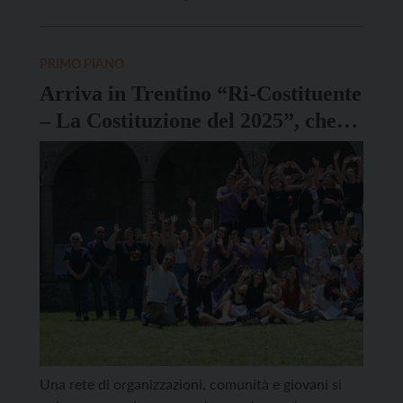
Coordinamento Donne e Diocesi di Trento che
valorizza l’impegno femminile nell’imprenditoria.
Quest’anno il Premio è stato riservato
PRIMO PIANO
all’accompagnatrice di media montagna, figura
Arriva in Trentino “Ri-Costituente
ambasciatrice […]
– La Costituzione del 2025”, che
coinvolge oltre 200 giovani da
tutta Italia
Una rete di organizzazioni, comunità e giovani si