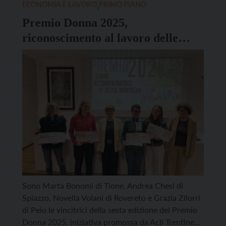
familiari. IL PROGRAMMA Dopo l’intervento
ECONOMIA E LAVORO
,
PRIMO PIANO
dell’autorità (10.30), alle 10.50 ci sarà l’intervento
Premio Donna 2025,
“Nella storia […]
riconoscimento al lavoro delle
accompagnatrici di media
montagna
Sono Marta Bonomi di Tione, Andrea Chesi di
Spiazzo, Novella Volani di Rovereto e Grazia Zilorri
di Peio le vincitrici della sesta edizione del Premio
Donna 2025, iniziativa promossa da Acli Trentine