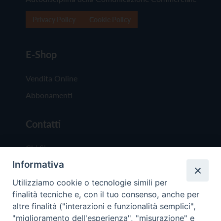
Privacy Policy
Cookie Policy
E-Shop
Vendita Online
Abbonamenti
Contatti
Chi Siamo
Informativa
Redazione
Scrivici
Utilizziamo cookie o tecnologie simili per
finalità tecniche e, con il tuo consenso, anche per
altre finalità ("interazioni e funzionalità semplici",
"miglioramento dell'esperienza", "misurazione" e