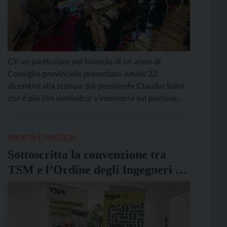
C’è un particolare nel bilancio di un anno di
Consiglio provinciale presentato lunedì 22
dicembre alla stampa dal presidente Claudio Soini
che è più che simbolico: s’interverrà sul portone
verde d’ingresso a palazzo Trentini in via Manci per
realizzarvi una bussola in vetro che consente di
affacciarsi sullo storico atrio interno dove sono
SOCIETÀ E POLITICA
allestite le […]
Sottoscritta la convenzione tra
TSM e l’Ordine degli Ingegneri di
Trento