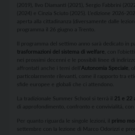
(2019), Ilvo Diamanti (2021), Sergio Fabbrini (20
(2024) e Cinzia Sciuto (2025). L’edizione 2026-2027
aperta alla cittadinanza (diversamente dalle lezioni
programma il 26 giugno a Trento.
Il programma del settimo anno sarà dedicato in pa
trasformazioni del sistema di welfare
, con l’obiet
nei prossimi decenni e le possibili linee di indiri
affrontati anche i temi dell’
Autonomia Speciale
, 
particolarmente rilevanti, come il rapporto tra etica
sfide europee e globali che ci attendono.
La tradizionale Summer School si terrà il
21 e 22 
di approfondimento, confronto e convivialitá, con 
Per quanto riguarda le singole lezioni, il
primo mo
settembre con la lezione di Marco Odorizzi e pro