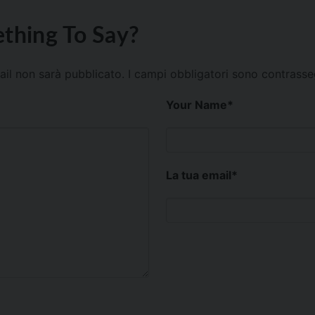
thing To Say?
mail non sarà pubblicato.
I campi obbligatori sono contrass
Your Name
*
La tua email
*