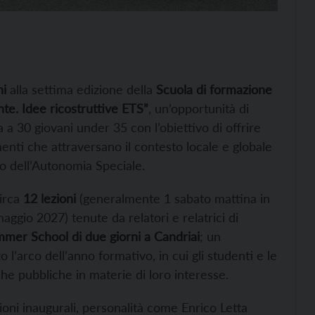
ni
alla settima edizione della
Scuola di formazione
te. Idee ricostruttive ETS”
,
un’opportunità di
a a 30 giovani under 35 con l’obiettivo di offrire
nti che attraversano il contesto locale e globale
ro dell’Autonomia Speciale.
circa
12 lezioni
(generalmente 1 sabato mattina in
gio 2027) tenute da relatori e relatrici di
mer School di due giorni a Candriai
; un
o l’arco dell’anno formativo, in cui gli studenti e le
he pubbliche in materie di loro interesse.
zioni inaugurali, personalità come Enrico Letta