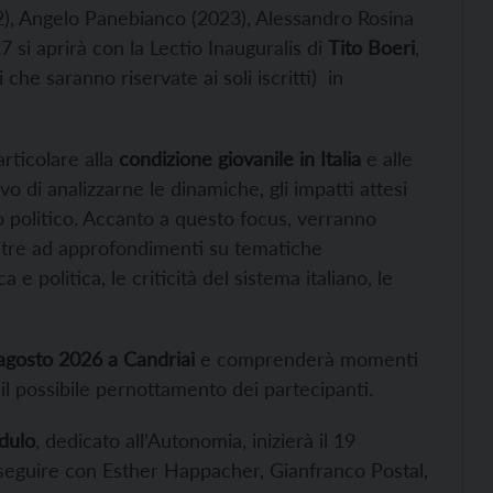
22), Angelo Panebianco (2023), Alessandro Rosina
 si aprirà con la Lectio Inauguralis di
Tito Boeri
,
 che saranno riservate ai soli iscritti) in
rticolare alla
condizione giovanile in Italia
e alle
tivo di analizzarne le dinamiche, gli impatti attesi
zzo politico. Accanto a questo focus, verranno
oltre ad approfondimenti su tematiche
 e politica, le criticità del sistema italiano, le
agosto 2026 a Candriai
e comprenderà momenti
il possibile pernottamento dei partecipanti.
dulo
, dedicato all’Autonomia, inizierà il 19
seguire con Esther Happacher, Gianfranco Postal,