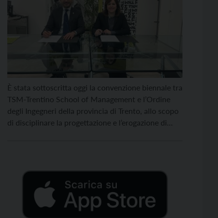
È stata sottoscritta oggi la convenzione biennale tra
TSM-Trentino School of Management e l’Ordine
degli Ingegneri della provincia di Trento, allo scopo
di disciplinare la progettazione e l’erogazione di
eventi formativi. La convenzione è stata firmata dal
presidente di TSM, Francesco Barone e dalla
presidente dell’Ordine degli Ingeneri della provincia
di Trento, Silvia Di Rosa. […]