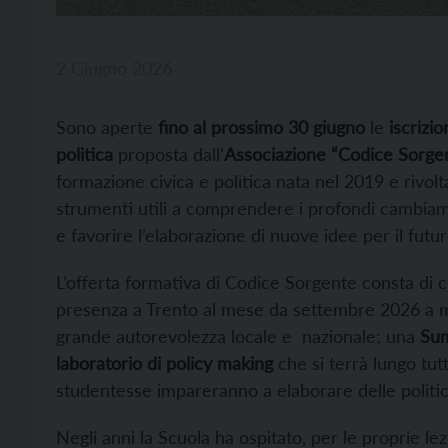
2 Giugno 2026
Sono aperte
fino al prossimo 30 giugno
le
iscrizio
politica
proposta dall’
Associazione “Codice Sorgen
formazione civica e politica nata nel 2019 e rivolt
strumenti utili a comprendere i profondi cambiame
e favorire l’elaborazione di nuove idee per il futu
L’offerta formativa di Codice Sorgente consta di 
presenza a Trento al mese da settembre 2026 a mag
grande autorevolezza locale e nazionale; una
Sum
laboratorio di policy making
che si terrà lungo tutt
studentesse impareranno a elaborare delle politic
Negli anni la Scuola ha ospitato, per le proprie le