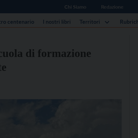
Chi Siamo
Redazione
stro centenario
I nostri libri
Territori
Rubric
Scuola di formazione
te