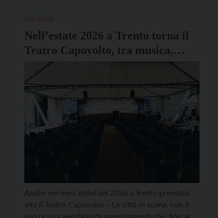
il prossimo sabato 28 febbraio 2026, sempre allo
Smart Lab. Ad aprire l’appuntamento con DJ […]
CULTURA
Nell’estate 2026 a Trento torna il
Teatro Capovolto, tra musica,
cinema, spettacoli di prosa
Anche nei mesi estivi del 2026 a Trento prenderà
vita il Teatro Capovolto – La città in scena, con il
suo ricco calendario di appuntamenti che, fino al