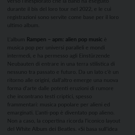
verso l’inesplorato che la band ha eseguito
durante il bis del loro tour nel 2022, e le cui
registrazioni sono servite come base per il loro
ultimo album.
L’album
Rampen – apm: alien pop music
è
musica pop per universi paralleli e mondi
intermedi, e ha permesso agli Einstürzende
Neubauten di entrare in una terra stilistica di
nessuno tra passato e futuro. Da un lato c’è un
ritorno alle origini, dall’altro emerge una nuova
forma d’arte dalle potenti eruzioni di rumore
che incontrano testi criptici, spesso
frammentari: musica popolare per alieni ed
emarginati. L’anti-pop è diventato pop alieno.
Non a caso, la copertina ricorda l’iconico layout
del White Album dei Beatles. «Si basa sull’idea