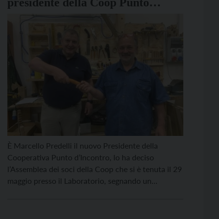
presidente della Coop Punto
d’Incontro
È Marcello Predelli il nuovo Presidente della
Cooperativa Punto d’Incontro, lo ha deciso
l’Assemblea dei soci della Coop che si è tenuta il 29
maggio presso il Laboratorio, segnando un
momento di passaggio istituzionale e organizzativo
fondamentale per la storica realtà trentina.
Durante la serata sono stati approvati il Bilancio