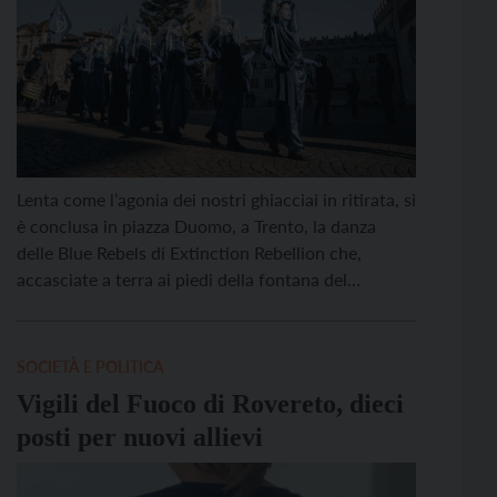
Lenta come l’agonia dei nostri ghiacciai in ritirata, si
è conclusa in piazza Duomo, a Trento, la danza
delle Blue Rebels di Extinction Rebellion che,
accasciate a terra ai piedi della fontana del
Nettuno, hanno voluto in questo modo
sensibilizzare la cittadinanza sulla situazione dei
ghiacciai prossimi all’estinzione o già estinti. Una
SOCIETÀ E POLITICA
protesta-performance che ha […]
Vigili del Fuoco di Rovereto, dieci
posti per nuovi allievi