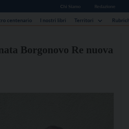
Chi Siamo
Redazione
stro centenario
I nostri libri
Territori
Rubric
Donata Borgonovo Re nuova