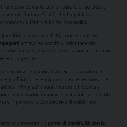
 Francesco Benanti, Laura Pedri, Giorgio Dossi,
 uscente, Stefano Graiff, che ha guidato
 permanente è Padre Alberto Remondini.
ne nitida di cosa significhi, concretamente, il
mpagnati
attraverso servizi di orientamento
sone che hanno trovato in questa associazione uno
ate — non gestite.
ra ben nota nel panorama civico e accademico
insegna Diritto delle migrazioni ed è responsabile
 per i Rifugiati”. I suoi interessi di ricerca si
ne, sui corridoi umanitari e sulla tutela dei diritti
uto in passato la Cooperativa di solidarietà
 Trento rappresenta un
punto di continuità con la