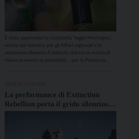
È stata approvate la cosiddetta “legge Montagna“,
voluta dal ministro per gli Affari regionali e le
autonomie Roberto Calderoli, che tra le novità di
rilievo presenta la possibilità – per la Provincia
autonoma di Trento, insieme a Bolzano e alla
Regione Friuli Venezia Giulia – di estendere la
dotazione dello spray anti-orso anche ai corpi […]
SOCIETÀ E POLITICA
La performance di Extinction
Rebellion porta il grido silenzioso
dei ghiacciai nel centro di Trento