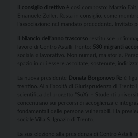
Il
consiglio direttivo
è così composto: Marzio Fait,
Emanuele Zoller. Resta in consiglio, come membro
l’associazione nel mandato precedente. Invitato
Il
bilancio dell’anno trascorso
restituisce un’immagi
lavoro di Centro Astalli Trento:
530 migranti acco
sociale e lavorativo. Non numeri, ma storie. Per
spazio in cui essere ascoltate, sostenute, indirizz
La nuova presidente
Donata Borgonovo Re
è figu
trentino. Alla Facoltà di Giurisprudenza di Trento 
scientifica del progetto “SuXr – Studenti universitari
concentrano sui percorsi di accoglienza e integrazio
fondamentali delle persone vulnerabili. Ha presied
sociale Villa S. Ignazio di Trento.
La sua elezione alla presidenza di Centro Astalli