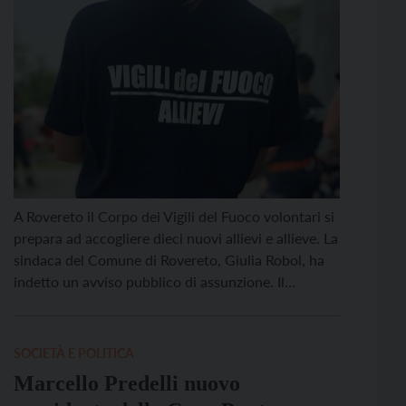
A Rovereto il Corpo dei Vigili del Fuoco volontari si
prepara ad accogliere dieci nuovi allievi e allieve. La
sindaca del Comune di Rovereto, Giulia Robol, ha
indetto un avviso pubblico di assunzione. Il
percorso per i giovani allievi è comprensivo di
addestramento, corsi di formazione e attività sul
territorio e servizi alla cittadinanza. Per […]
SOCIETÀ E POLITICA
Marcello Predelli nuovo