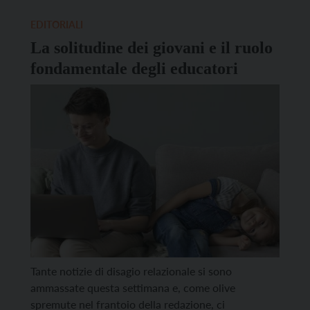
propone di dare concretezza all’art.3, secondo
comma, della Costituzione, che recita: “È compito
EDITORIALI
della Repubblica rimuovere gli ostacoli di ordine
La solitudine dei giovani e il ruolo
economico e sociale, che, limitando […]
fondamentale degli educatori
Tante notizie di disagio relazionale si sono
ammassate questa settimana e, come olive
spremute nel frantoio della redazione, ci