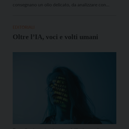
consegnano un olio delicato, da analizzare con
attenzione: l’urgenza educativa di domani. Il primo
segnale amaro (la fonte è l’Assessorato provinciale)
parla di un raddoppio negli ultimi otto anni di nuovi
EDITORIALI
utenti per disturbi psichici nella […]
Oltre l’IA, voci e volti umani