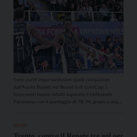
Sono punti importantissimi quelli conquistati
dall’Aquila Basket nel Round 6 di EuroCup: i
bianconeri hanno infatti superato il Lietkabelis
Panevezys con il punteggio di 78-74, grazie a una
grande prova difensiva e alle scelte giuste in
attacco. La cronaca. La Dolomiti Energia Trentino
parte con: Steward, Jones, Jogela, Aldridge e
SPORT
Mawugbe mentre il Lietkabelis risponde […]
Trento, contro il Renate tre gol per