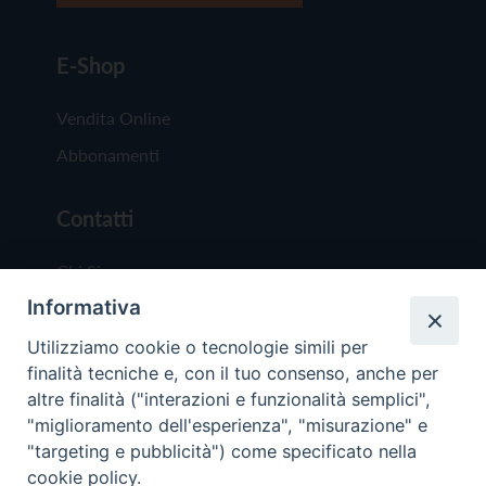
E-Shop
Vendita Online
Abbonamenti
Contatti
Chi Siamo
Informativa
Redazione
Scrivici
Utilizziamo cookie o tecnologie simili per
finalità tecniche e, con il tuo consenso, anche per
altre finalità ("interazioni e funzionalità semplici",
"miglioramento dell'esperienza", "misurazione" e
"targeting e pubblicità") come specificato nella
cookie policy.
Copyright © 2019 - Tutti i diritti riservati - Vit