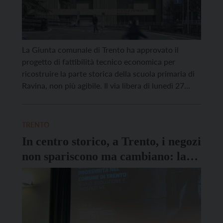
La Giunta comunale di Trento ha approvato il
progetto di fattibilità tecnico economica per
ricostruire la parte storica della scuola primaria di
Ravina, non più agibile. Il via libera di lunedì 27
aprile è un passaggio obbligato per poter richiedere
il finanziamento provinciale. L’iter del
finanziamento prevede poi che il progetto di
TRENTO
fattibilità venga completato […]
In centro storico, a Trento, i negozi
non spariscono ma cambiano: la
ricerca dell’Università di Trento