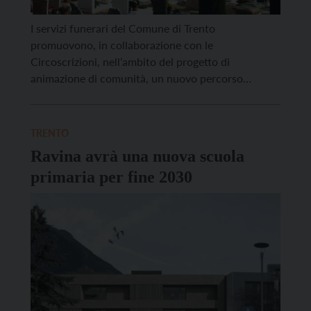
I servizi funerari del Comune di Trento
promuovono, in collaborazione con le
Circoscrizioni, nell’ambito del progetto di
animazione di comunità, un nuovo percorso
culturale sul territorio: un ciclo di cinque eventi, in
programma da maggio a ottobre, dedicati alla
scoperta dei cimiteri comunali come luoghi di
TRENTO
memoria, identità e relazione. Il territorio comunale
Ravina avrà una nuova scuola
di Trento […]
primaria per fine 2030