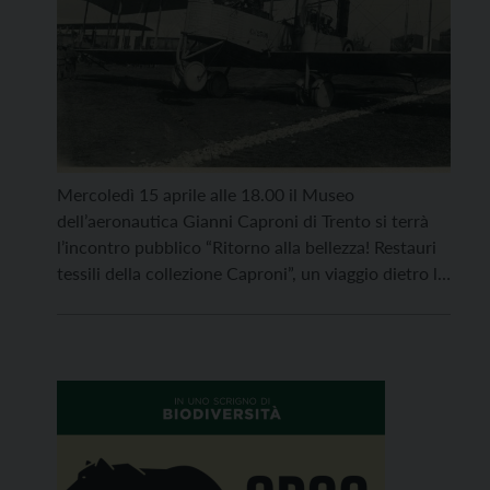
Mercoledì 15 aprile alle 18.00 il Museo
dell’aeronautica Gianni Caproni di Trento si terrà
l’incontro pubblico “Ritorno alla bellezza! Restauri
tessili della collezione Caproni”, un viaggio dietro le
quinte della conservazione museale guidato dalla
restauratrice Katia Brida e introdotto da Federica
Lavagna della Fondazione Museo storico del
Trentino. Un museo non è solo un contenitore di
oggetti, ma un […]