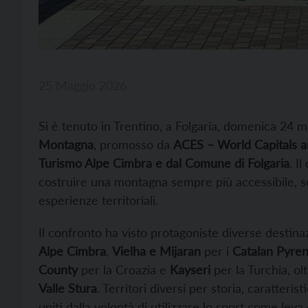
25 Maggio 2026
Si è tenuto in Trentino, a Folgaria, domenica 24 m
Montagna
, promosso da
ACES – World Capitals an
Turismo Alpe Cimbra e dal Comune di Folgaria
. I
costruire una montagna sempre più accessibile, sos
esperienze territoriali.
Il confronto ha visto protagoniste diverse destin
Alpe Cimbra
,
Vielha e Mijaran
per i
Catalan Pyre
County
per la Croazia e
Kayseri
per la Turchia, ol
Valle Stura
. Territori diversi per storia, caratteri
uniti dalla volontà di utilizzare lo sport come leva