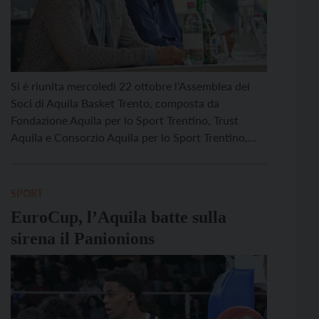
Si è riunita mercoledì 22 ottobre l’Assemblea dei
Soci di Aquila Basket Trento, composta da
Fondazione Aquila per lo Sport Trentino, Trust
Aquila e Consorzio Aquila per lo Sport Trentino,
che dopo aver approvato il bilancio dell’esercizio
2024/2025, ha deliberato l’ampliamento del
Consiglio di Amministrazione della Società con
SPORT
l’ingresso di Andrea Nardelli. Successivamente, il
EuroCup, l’Aquila batte sulla
Consiglio […]
sirena il Panionions