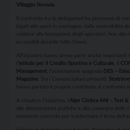
Villaggio Nevada
.
Il confronto tra le delegazioni ha permesso di con
legati allo sport in montagna: dalla sostenibilità d
outdoor alla formazione degli operatori, fino alla
accessibili durante tutto l’anno.
All’incontro hanno preso parte anche importanti real
l’
Istituto per il Credito Sportivo e Culturale
, il
CO
Management
, l’associazione spagnola
DES – Educa
Magazine
. Tra i Comuni italiani presenti,
Sestriere
hanno portato il proprio contributo al confronto
A chiudere l’iniziativa, l’
Alpe Cimbra 4All – Test 
alle dimostrazioni pratiche e alla consegna delle 
momento concreto per trasformare il tema dell’acc
Folgaria è diventata così il punto d’incontro di u