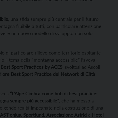
bile
, una sfida sempre più centrale per il futuro
ntagna fruibile a tutti, con particolare attenzione
muovere un nuovo modello di sviluppo: non solo
o di particolare rilievo come territorio ospitante
o il tema della “montagna accessibile” l’aveva
 Best Sport Practices by ACES
, svoltosi ad Ascoli
liore Best Sport Practice del Network di Città
focus
“L’Alpe Cimbra come hub di best practice:
agna sempre più accessibile”
, che ha messo a
volgendo realtà impegnate nella costruzione di una
AST onlus
,
Sportfund
,
Associazione Astrid
e
Hotel