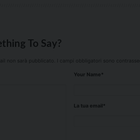
thing To Say?
mail non sarà pubblicato.
I campi obbligatori sono contrass
Your Name
*
La tua email
*