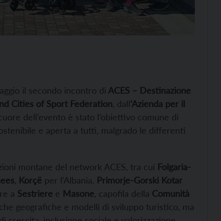
aggio il secondo incontro di
ACES – Destinazione
d Cities of Sport Federation
, dall
’Azienda per il
l cuore dell’evento è stato l’obiettivo comune di
tenibile e aperta a tutti, malgrado le differenti
azioni montane del network ACES, tra cui
Folgaria-
nees
,
Korçë
per l’Albania,
Primorje-Gorski Kotar
tre a
Sestriere
e
Masone
, capofila della
Comunità
stiche geografiche e modelli di sviluppo turistico, ma
 di crescita, inclusione sociale e valorizzazione