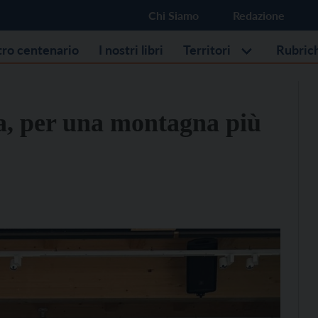
Chi Siamo
Redazione
stro centenario
I nostri libri
Territori
Rubric
a, per una montagna più