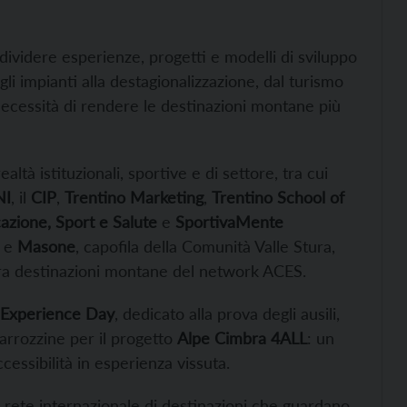
dividere esperienze, progetti e modelli di sviluppo
egli impianti alla destagionalizzazione, dal turismo
 necessità di rendere le destinazioni montane più
tà istituzionali, sportive e di settore, tra cui
NI
, il
CIP
,
Trentino Marketing
,
Trentino School of
zione, Sport e Salute
e
SportivaMente
e
Masone
, capofila della Comunità Valle Stura,
 tra destinazioni montane del network ACES.
& Experience Day
, dedicato alla prova degli ausili,
carrozzine per il progetto
Alpe Cimbra 4ALL
: un
essibilità in esperienza vissuta.
na rete internazionale di destinazioni che guardano