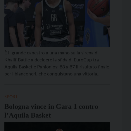
È il grande canestro a una mano sulla sirena di
Khalif Battle a decidere la sfida di EuroCup tra
Aquila Basket e Panionios: 88 a 87 il risultato finale
per i bianconeri, che conquistano una vittoria
fondamentale per il cammino europeo. Trento
disputa un primo tempo di altissimo livello,
toccando anche il +19, ma il […]
SPORT
Bologna vince in Gara 1 contro
l’Aquila Basket