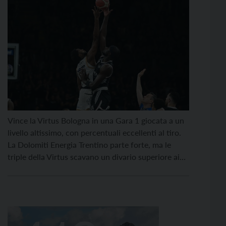
Vince la Virtus Bologna in una Gara 1 giocata a un
livello altissimo, con percentuali eccellenti al tiro.
La Dolomiti Energia Trentino parte forte, ma le
triple della Virtus scavano un divario superiore ai
venti punti a fine primo tempo. Nella ripresa i
bianconeri provano a reagire, arrivando fino al -13,
ma le triple di […]