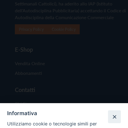
Settimanali Cattolici), ha aderito allo IAP (Istituto
dell'Autodisciplina Pubblicitaria) accettando il Codice di
Autodisciplina della Comunicazione Commerciale
Privacy Policy
Cookie Policy
E-Shop
Vendita Online
Abbonamenti
Contatti
Chi Siamo
Informativa
Redazione
Scrivici
Utilizziamo cookie o tecnologie simili per