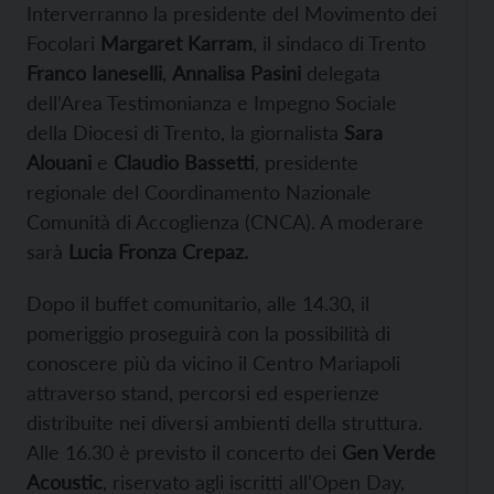
Interverranno la presidente del Movimento dei
Focolari
Margaret Karram
, il sindaco di Trento
Franco Ianeselli
,
Annalisa Pasini
delegata
dell’Area Testimonianza e Impegno Sociale
della Diocesi di Trento, la giornalista
Sara
Alouani
e
Claudio Bassetti
, presidente
regionale del Coordinamento Nazionale
Comunità di Accoglienza (CNCA). A moderare
sarà
Lucia Fronza Crepaz.
Dopo il buffet comunitario, alle 14.30, il
pomeriggio proseguirà con la possibilità di
conoscere più da vicino il Centro Mariapoli
attraverso stand, percorsi ed esperienze
distribuite nei diversi ambienti della struttura.
Alle 16.30 è previsto il concerto dei
Gen Verde
Acoustic
, riservato agli iscritti all’Open Day,