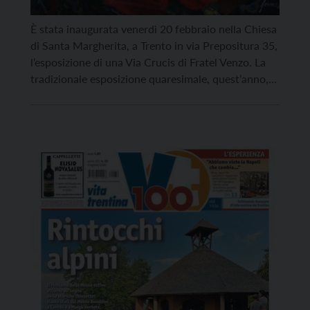
È stata inaugurata venerdì 20 febbraio nella Chiesa
di Santa Margherita, a Trento in via Prepositura 35,
l’esposizione di una Via Crucis di Fratel Venzo. La
tradizionale esposizione quaresimale, quest’anno,
ha la fortuna di poter disporre di alcuni lavori di un
artista tra i più colorati del Novecento: Fratel
Venzo, al secolo Mario Venzo. Dopo un periodo di
collaborazioni […]