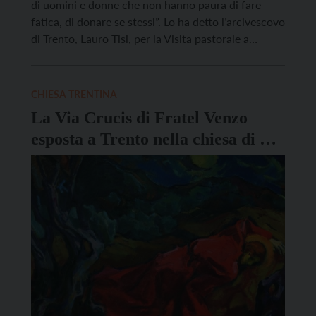
di uomini e donne che non hanno paura di fare
fatica, di donare se stessi”. Lo ha detto l’arcivescovo
di Trento, Lauro Tisi, per la Visita pastorale a
Ronchi Valsugana, dove ha incontrato gli operatori
agricoli della zona. “Uno dei tratti che vi
caratterizza è la […]
CHIESA TRENTINA
La Via Crucis di Fratel Venzo
esposta a Trento nella chiesa di S.
Margherita