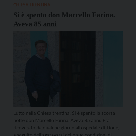
visto la famiglia francescana riunirsi […]
CHIESA TRENTINA
Si è spento don Marcello Farina.
Aveva 85 anni
Lutto nella Chiesa trentina. Si è spento la scorsa
notte don Marcello Farina. Aveva 85 anni. Era
ricoverato da qualche giorno all’ospedale di Tione,
a seguito dell’aggravarsi delle sue condizioni di