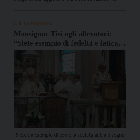
salute, già precarie. Nato a Balbido l’11 ottobre
1940, venne ordinato a Trento nel 1965, anno della
conclusione del Concilio Vaticano II. Fu viceparroco
CHIESA TRENTINA
ad […]
Monsignor Tisi agli allevatori:
“Siete esempio di fedeltà e fatica,
di dono di se stessi”
“Siete un esempio di come la società abbia bisogno