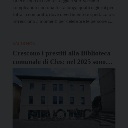
La Pro Loco di Livo festeggia il suo 50esimo
compleanno con una festa lunga quattro giorni per
tutta la comunità, dove divertimento e spettacolo si
intrecciano a momenti per celebrare le persone che
hanno fatto la storia di questa associazione.
Fondata nel 1975, ha un direttivo quasi totalmente
composto da giovani tra i 20 e […]
VAL DI NON
Crescono i prestiti alla Biblioteca
comunale di Cles: nel 2025 sono
stati 28.133