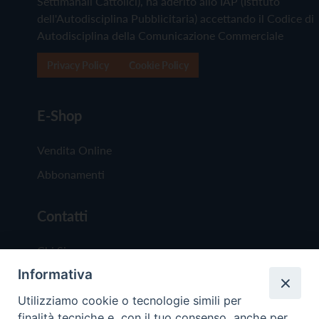
Settimanali Cattolici), ha aderito allo IAP (Istituto
dell'Autodisciplina Pubblicitaria) accettando il Codice di
Autodisciplina della Comunicazione Commerciale
Privacy Policy
Cookie Policy
E-Shop
Vendita Online
Abbonamenti
Contatti
Chi Siamo
Informativa
Redazione
Scrivici
Utilizziamo cookie o tecnologie simili per
finalità tecniche e, con il tuo consenso, anche per