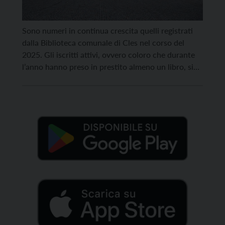
Sono numeri in continua crescita quelli registrati
dalla Biblioteca comunale di Cles nel corso del
2025. Gli iscritti attivi, ovvero coloro che durante
l’anno hanno preso in prestito almeno un libro, si
sono assestati a 2.430 utenti. Ma il dato più
sorprendente è quello che riguarda i prestiti totali:
28.133 nell’arco dell’anno (nel 2024 erano […]