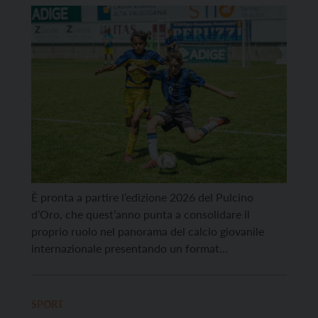
È pronta a partire l’edizione 2026 del Pulcino
d’Oro, che quest’anno punta a consolidare il
proprio ruolo nel panorama del calcio giovanile
internazionale presentando un format
ulteriormente ampliato e una programmazione che
coinvolgerà numerosi Paesi, società e territori.
L’edizione 2026 segnerà nuovi traguardi, con un
SPORT
numero mai raggiunto di tappe, squadre e Paesi