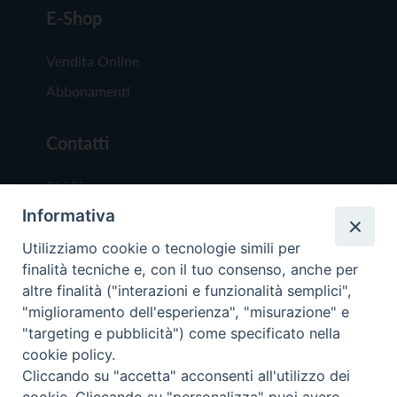
E-Shop
Vendita Online
Abbonamenti
Contatti
Chi Siamo
Informativa
Redazione
Scrivici
Utilizziamo cookie o tecnologie simili per
finalità tecniche e, con il tuo consenso, anche per
altre finalità ("interazioni e funzionalità semplici",
"miglioramento dell'esperienza", "misurazione" e
"targeting e pubblicità") come specificato nella
cookie policy.
Copyright © 2019 - Tutti i diritti riservati - Vit
Cliccando su "accetta" acconsenti all'utilizzo dei
Trentina Editrice