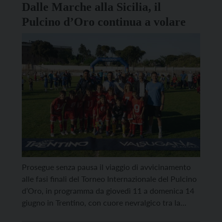
Dalle Marche alla Sicilia, il
coinvolti. Il […]
Pulcino d’Oro continua a volare
Prosegue senza pausa il viaggio di avvicinamento
alle fasi finali del Torneo Internazionale del Pulcino
d’Oro, in programma da giovedì 11 a domenica 14
giugno in Trentino, con cuore nevralgico tra la
Valsugana e Levico Terme. Dopo aver vissuto le