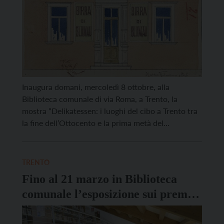
Inaugura domani, mercoledì 8 ottobre, alla
Biblioteca comunale di via Roma, a Trento, la
mostra “Delikatessen: i luoghi del cibo a Trento tra
la fine dell’Ottocento e la prima metà del
Novecento. Insegne, documenti e immagini dalle
collezioni della Biblioteca e dell’Archivio storico del
Comune di Trento”, organizzata in occasione della
TRENTO
manifestazione Autumnus. Focus dell’esposizione
Fino al 21 marzo in Biblioteca
[…]
comunale l’esposizione sui premi
Nobel