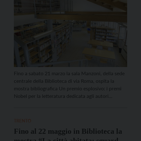
Fino a sabato 21 marzo la sala Manzoni, della sede
centrale della Biblioteca di via Roma, ospita la
mostra bibliografica Un premio esplosivo: i premi
Nobel per la letteratura dedicata agli autori
vincitori dal 1901 al 2025. L’iniziativa nasce
nell’ambito del progetto di alternanza scuola lavoro
“Scrivere… da Nobel”, promosso dalla Biblioteca
TRENTO
comunale e realizzato […]
Fino al 22 maggio in Biblioteca la
mostra “La città abitata: sguardi