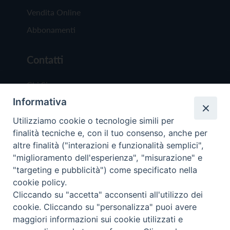
Vendita Online
Abbonamenti
Contatti
Chi Siamo
Informativa
Redazione
Scrivici
Utilizziamo cookie o tecnologie simili per
finalità tecniche e, con il tuo consenso, anche per
altre finalità ("interazioni e funzionalità semplici",
"miglioramento dell'esperienza", "misurazione" e
"targeting e pubblicità") come specificato nella
cookie policy.
Copyright © 2019 - Tutti i diritti riservati - Vit
Cliccando su "accetta" acconsenti all'utilizzo dei
Trentina Editrice
cookie. Cliccando su "personalizza" puoi avere
maggiori informazioni sui cookie utilizzati e
Privacy Policy