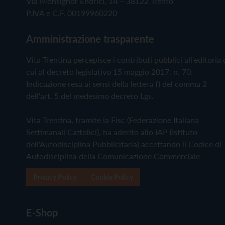
Via Monsignor Endrici, 14 – 38122 Trento
P.IVA e C.F. 00199960220
Amministrazione trasparente
Vita Trentina percepisce i contributi pubblici all'editoria 
cui al decreto legislativo 15 maggio 2017, n. 70.
Indicazione resa ai sensi della lettera f) del comma 2
dell'art. 5 del medesimo decreto Lgs.
Vita Trentina, tramite la Fisc (Federazione Italiana
Settimanali Cattolici), ha aderito allo IAP (Istituto
dell'Autodisciplina Pubblicitaria) accettando il Codice di
Autodisciplina della Comunicazione Commerciale
Privacy Policy
Cookie Policy
E-Shop