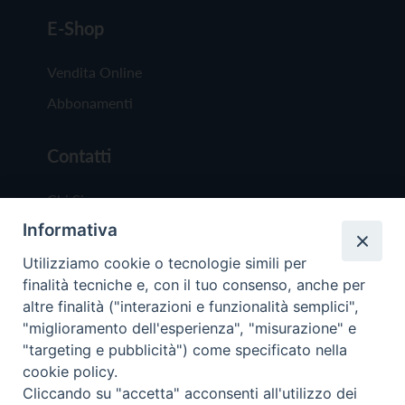
E-Shop
Vendita Online
Abbonamenti
Contatti
Chi Siamo
Informativa
Redazione
Scrivici
Utilizziamo cookie o tecnologie simili per
finalità tecniche e, con il tuo consenso, anche per
altre finalità ("interazioni e funzionalità semplici",
"miglioramento dell'esperienza", "misurazione" e
"targeting e pubblicità") come specificato nella
cookie policy.
Copyright © 2019 - Tutti i diritti riservati - Vit
Cliccando su "accetta" acconsenti all'utilizzo dei
Trentina Editrice