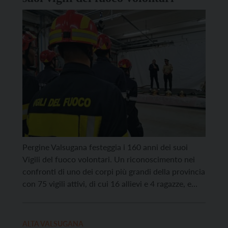
Pergine Valsugana festeggia i 160 anni dei suoi
Vigili del fuoco volontari. Un riconoscimento nei
confronti di uno dei corpi più grandi della provincia
con 75 vigili attivi, di cui 16 allievi e 4 ragazze, e
una capacità di intervento che spazia dagli
incidenti stradali agli incendi, dai soccorsi in acqua
alle emergenze industriali e […]
ALTA VALSUGANA