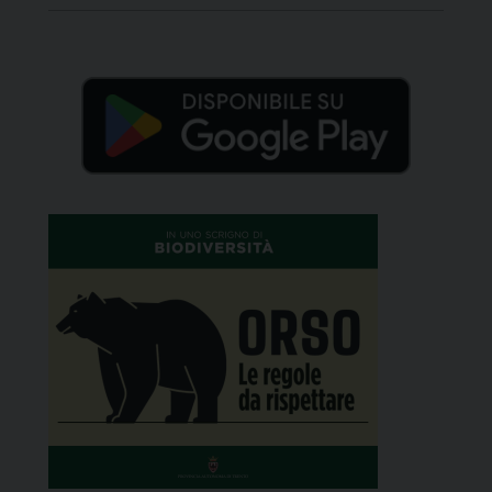
novità di quest’anno – l’apertura autunnale-
invernale del Castello di Pergine, protagonista del
gemellaggio per l’occasione […]