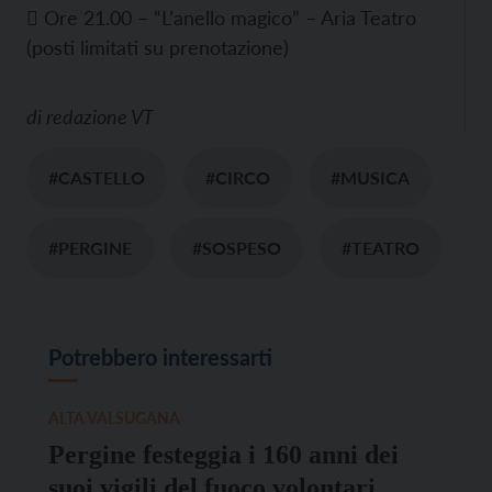
 Ore 21.00 – “L’anello magico” – Aria Teatro
(posti limitati su prenotazione)
di
redazione VT
#CASTELLO
#CIRCO
#MUSICA
#PERGINE
#SOSPESO
#TEATRO
Potrebbero interessarti
ALTA VALSUGANA
Pergine festeggia i 160 anni dei
suoi vigili del fuoco volontari