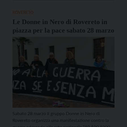
tematico di podcast geolocalizzati di natura che
accompagna le attività di comunicazione e
ROVERETO
divulgazione in ambito naturalistico dei soggetti
Le Donne in Nero di Rovereto in
che, come il Pnab, […]
piazza per la pace sabato 28 marzo
Sabato 28 marzo il gruppo Donne in Nero di
Rovereto organizza una manifestazione contro la
guerra aderendo alla rete nazionale “10 100 1000