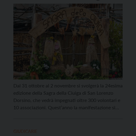
della Ciuìga
Dal 31 ottobre al 2 novembre si svolgerà la 24esima
edizione della Sagra della Ciuìga di San Lorenzo
Dorsino, che vedrà impegnati oltre 300 volontari e
10 associazioni. Quest’anno la manifestazione si
arricchirà di novità dedicate all’enogastronomia e
alle famiglie: tre focus su vini di eccellenza, la
presenza di Cantine Ferrari con uno stand dedicato
GIUDICARIE