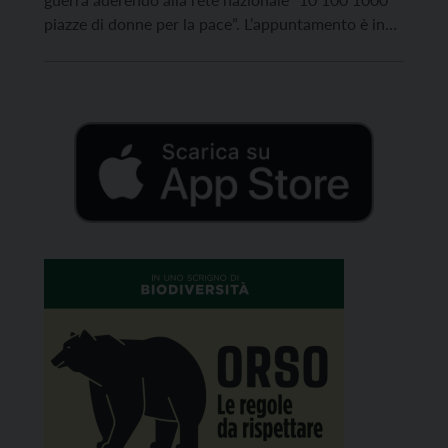
piazze di donne per la pace”. L’appuntamento è in
Largo Posta, a rovereto, alle 17. In più di 158
comuni, grandi e piccoli, dal nord al sud d’Italia,
gruppi locali di attiviste […]