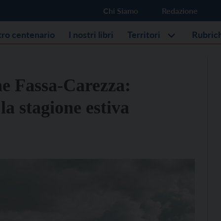
Chi Siamo
Redazione
stro centenario
I nostri libri
Territori
Rubric
ne Fassa-Carezza:
 la stagione estiva