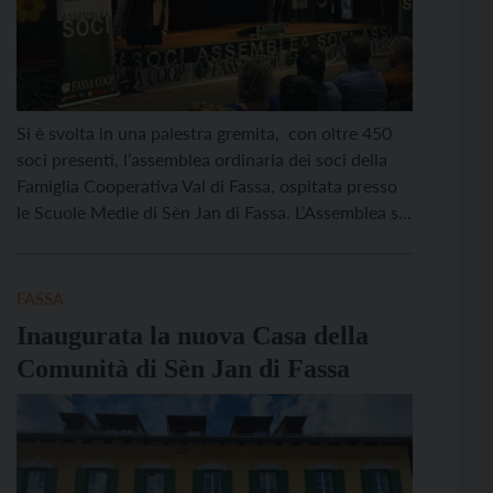
Si è svolta in una palestra gremita, con oltre 450
soci presenti, l’assemblea ordinaria dei soci della
Famiglia Cooperativa Val di Fassa, ospitata presso
le Scuole Medie di Sèn Jan di Fassa. L’Assemblea si
è aperta con il saluto istituzionale del presidente
Norbert Bernard, che ha presentato l’ordine del
giorno e richiamato il significato dell’anno […]
FASSA
Inaugurata la nuova Casa della
Comunità di Sèn Jan di Fassa