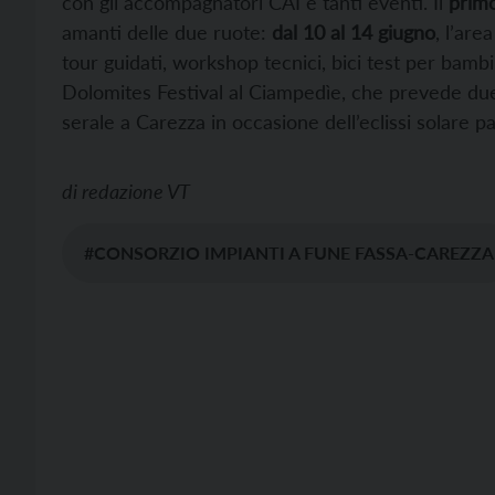
con gli accompagnatori CAI e tanti eventi. Il
prim
amanti delle due ruote:
dal 10 al 14 giugno
, l’are
tour guidati, workshop tecnici, bici test per bambi
Dolomites Festival al Ciampedìe, che prevede due 
serale a Carezza in occasione dell’eclissi solare p
di
redazione VT
#CONSORZIO IMPIANTI A FUNE FASSA-CAREZZA