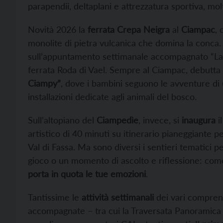
parapendii, deltaplani e attrezzatura sportiva, mol
Novità 2026 la
ferrata Crepa Neigra
al
Ciampac
, 
monolite di pietra vulcanica che domina la conca.
sull’appuntamento settimanale accompagnato “La m
ferrata Roda di Vael. Sempre al Ciampac, debutta
Ciampy”
, dove i bambini seguono le avventure di
installazioni dedicate agli animali del bosco.
Sull’altopiano del
Ciampedìe
, invece, si
inaugura
i
artistico di 40 minuti su itinerario pianeggiante p
Val di Fassa. Ma sono diversi i sentieri tematici 
gioco o un momento di ascolto e riflessione: come
porta in quota le tue emozioni
.
Tantissime le
attività settimanali
dei vari comprens
accompagnate – tra cui la Traversata Panoramica del