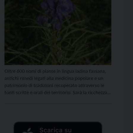
Oltre 600 nomi di piante in lingua ladina fassana,
antichi rimedi legati alla medicina popolare e un
patrimonio di tradizioni recuperato attraverso le
fonti scritte e orali del territorio. Sarà la ricchezza
culturale e naturale della Val di Fassa la
protagonista della conferenza “Flora de Fascia: un
libro sulla flora popolare della Val di Fassa”, […]