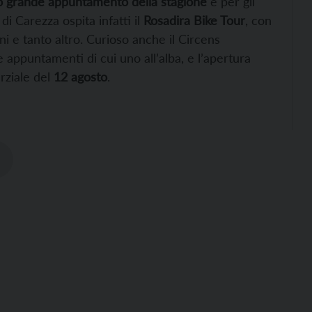
o grande appuntamento della stagione
è per gli
a di Carezza ospita infatti il
Rosadira Bike Tour
, con
ni e tanto altro. Curioso anche il Circens
appuntamenti di cui uno all’alba, e l’apertura
arziale del
12 agosto
.