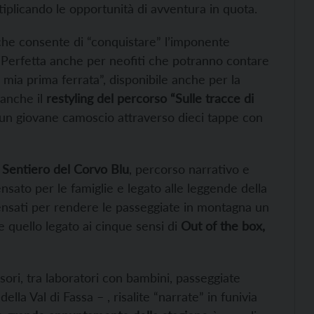
tiplicando le opportunità di avventura in quota.
che consente di “conquistare” l’imponente
 Perfetta anche per neofiti che potranno contare
ia prima ferrata”, disponibile anche per la
 anche il
restyling del percorso “Sulle tracce di
 un giovane camoscio attraverso dieci tappe con
l
Sentiero del Corvo Blu
, percorso narrativo e
ensato per le famiglie e legato alle leggende della
pensati per rendere le passeggiate in montagna un
 quello legato ai cinque sensi di
Out of the box,
ori, tra laboratori con bambini, passeggiate
la Val di Fassa – , risalite “narrate” in funivia