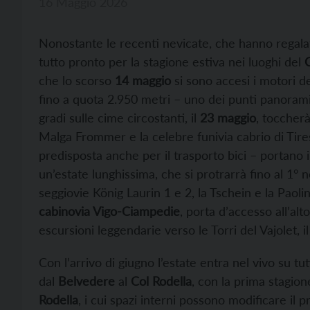
16 Maggio 2026
Nonostante le recenti nevicate, che hanno regalat
tutto pronto per la stagione estiva nei luoghi del
che lo scorso
14 maggio
si sono accesi i motori de
fino a quota 2.950 metri – uno dei punti panoramic
gradi sulle cime circostanti, il
23 maggio
, toccherà
Malga Frommer e la celebre funivia cabrio di Tire
predisposta anche per il trasporto bici – portano i
un’estate lunghissima, che si protrarrà fino al 1°
seggiovie König Laurin 1 e 2, la Tschein e la Paoli
cabinovia Vigo-Ciampedie
, porta d’accesso all’al
escursioni leggendarie verso le Torri del Vajolet, i
Con l’arrivo di giugno l’estate entra nel vivo su tut
dal
Belvedere
al
Col Rodella
, con la prima stagio
Rodella
, i cui spazi interni possono modificare il p