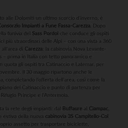
o alle Dolomiti un ultimo scorcio d’inverno, è
Consorzio Impianti a Fune Fassa-Carezza
. Dopo
lla funivia del
Sass Pordoi
che conduce gli ospiti
i più straordinari delle Alpi – con una vista a 360
 all’area di
Carezza
: la cabinovia Nova Levante-
s – prima in Italia con tetto panoramico e
n quota gli ospiti tra Catinaccio e Latemar, per
 novembre. Il 30 maggio ripartono anche le
na, completando l’offerta dell’area, così come la
topiano del Catinaccio e punto di partenza per
l Rifugio Principe e l’Antermoia.
ta la rete degli impianti: dal
Buffaure
al
Ciampac
,
ne estiva della nuova
cabinovia 3S Campitello-Col
roprio assetto per trasportare biciclette,