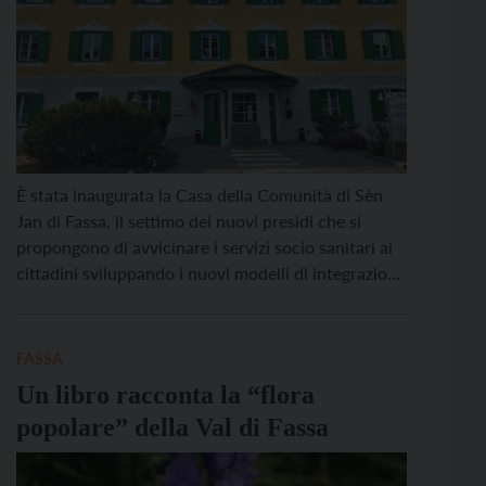
È stata inaugurata la Casa della Comunità di Sèn
Jan di Fassa, il settimo dei nuovi presidi che si
propongono di avvicinare i servizi socio sanitari ai
cittadini sviluppando i nuovi modelli di integrazione
sociosanitaria, in linea con quanto previsto dal DM
77. All’inaugurazione erano presenti le più alte
autorità provinciali e territoriali: il presidente […]
FASSA
Un libro racconta la “flora
popolare” della Val di Fassa