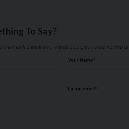
thing To Say?
mail non sarà pubblicato.
I campi obbligatori sono contrass
Your Name
*
La tua email
*