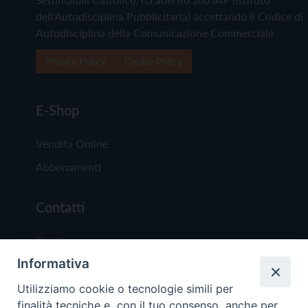
dell'Autodisciplina Pubblicitaria) accettando il Codice di
Autodisciplina della Comunicazione Commerciale
Privacy Policy
Cookie Policy
E-Shop
Vendita Online
Abbonamenti
Contatti
Chi Siamo
Informativa
Redazione
Scrivici
Utilizziamo cookie o tecnologie simili per
finalità tecniche e, con il tuo consenso, anche per