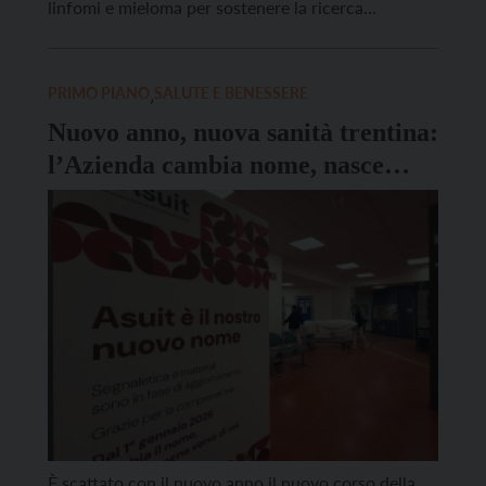
linfomi e mieloma per sostenere la ricerca
scientifica, finanziare borse di studio per giovani
ricercatori e supportare i centri ematologici. Nata
28 anni fa dall’iniziativa di un gruppo di genitori
PRIMO PIANO
,
SALUTE E BENESSERE
colpiti dalla […]
Nuovo anno, nuova sanità trentina:
l’Azienda cambia nome, nasce
Asuit
È scattato con il nuovo anno il nuovo corso della