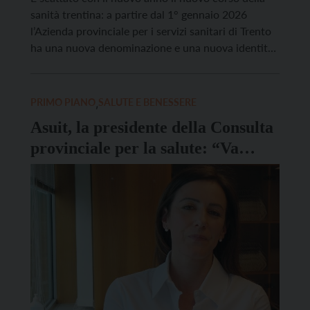
sanità trentina: a partire dal 1° gennaio 2026
l’Azienda provinciale per i servizi sanitari di Trento
ha una nuova denominazione e una nuova identità:
Azienda sanitaria universitaria integrata del
Trentino, in sintesi: Asuit. “Cambia il nome, ma non
l’impegno verso le persone”, hanno assicurato con
PRIMO PIANO
,
SALUTE E BENESSERE
[…]
Asuit, la presidente della Consulta
provinciale per la salute: “Va
integrata la dimensione
sociosanitaria”