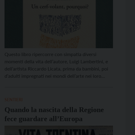
Questo libro ripercorre con simpatia diversi
momenti della vita dell’autore, Luigi Lambertini, e
dell’artista Riccardo Licata, prima da bambini, poi
d’adulti impregnati nei mondi dell’arte nei loro
diversi aspetti. Lambertini mescola con rara abilità
le loro due storie e le loro vite e, raccontandole, ci
avvolgono nella freschezza di un’epoca purtroppo
SENTIERI
scomparsa. Silvano Gasperini (Venezia) […]
Quando la nascita della Regione
fece guardare all’Europa