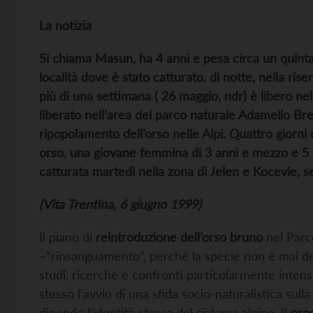
La notizia
Si chiama Masun, ha 4 anni e pesa circa un quintal
località dove è stato catturato, di notte, nella r
più di una settimana ( 26 maggio, ndr) è libero n
liberato nell’area del parco naturale Adamello Bre
ripopolamento dell’orso nelle Alpi. Quattro giorn
orso, una giovane femmina di 3 anni e mezzo e 5 
catturata martedì nella zona di Jelen e Kocevie, s
(Vita Trentina, 6 giugno 1999)
Il piano di
reintroduzione dell’orso bruno
nel Parc
–“rinsanguamento”, perché la specie non è mai del
studi, ricerche e confronti particolarmente inten
stesso l’avvio di una sfida socio-naturalistica sull
dipende l’identità stessa del sistema alpino. Il
pro