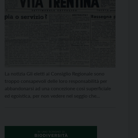
La notizia Gli eletti al Consiglio Regionale sono
troppo consapevoli delle loro responsabilità per
abbandonarsi ad una concezione così superficiale
ed egoistica, per non vedere nel seggio che
occuperanno, più che un onore, un servizio, un
lavoro e una fatica per il pubblico, e per non
dedicarsi a questo servizio col più generoso spirito
di […]