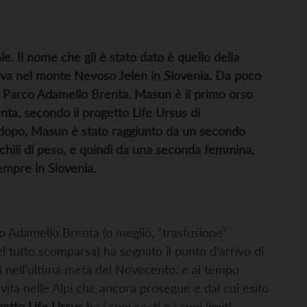
e. Il nome che gli è stato dato è quello della
iserva nel monte Nevoso Jelen in Slovenia. Da poco
el Parco Adamello Brenta. Masun è il primo orso
nta, secondo il progetto Life Ursus di
i dopo, Masun è stato raggiunto da un secondo
chili di peso, e quindi da una seconda femmina,
empre in Slovenia.
o Adamello Brenta (o meglio, “trasfusione”
 tutto scomparsa) ha segnato il punto d’arrivo di
si nell’ultima metà del Novecento, e al tempo
a vita nelle Alpi che ancora prosegue e dal cui esito
getto Life Ursus
ha i suoi costi e i suoi limiti