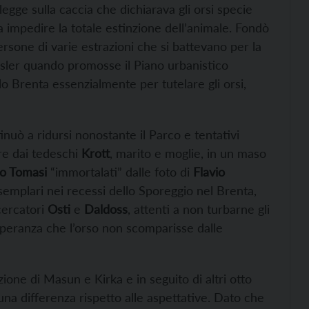
gge sulla caccia che dichiarava gli orsi specie
a impedire la totale estinzione dell’animale. Fondò
ersone di varie estrazioni che si battevano per la
essler quando promosse il Piano urbanistico
lo Brenta essenzialmente per tutelare gli orsi,
tinuò a ridursi nonostante il Parco e tentativi
ere dai tedeschi
Krott
, marito e moglie, in un maso
o Tomasi
“immortalati” dalle foto di
Flavio
esemplari nei recessi dello Sporeggio nel Brenta,
cercatori
Osti
e
Daldoss
, attenti a non turbarne gli
 speranza che l’orso non scomparisse dalle
ione di Masun e Kirka e in seguito di altri otto
na differenza rispetto alle aspettative. Dato che