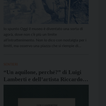
lo spunto Oggi il museo è diventato una sorta di
agorà, dove non c’è più un limite
all’intrattenimento. Non lo dico con nostalgia per i
limiti, ma osservo una piazza che si riempie di
contenuti, di eventi che non hanno nulla a che fare
con il luogo, con le collezioni. È una tendenza di cui
[…]
SENTIERI
“Un aquilone, perché?” di Luigi
Lamberti e dell’artista Riccardo
Licata: tra storie di bambini e
adulti