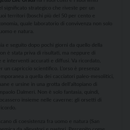
significato strategico che riveste per un
uoi territori (boschi più del 50 per cento e
autonomia, quale laboratorio di convivenza non solo
 uomo e natura.
ia e seguito dopo pochi giorni da quello della
on è stata priva di risultati, ma neppure di
e interventi accurati e diffusi. Va ricordato,
 un capriccio scientifico. L’orso è presenza
mporanea a quella dei cacciatori paleo-mesolitici,
e e ursine in una grotta dell’altopiano di
paolo Dalmeri. Non è solo fantasia, quindi,
giocassero insieme nelle caverne: gli orsetti di
ricordo.
scano di coesistenza fra uomo e natura (San
emica da allevatori e pastori. Percepito come