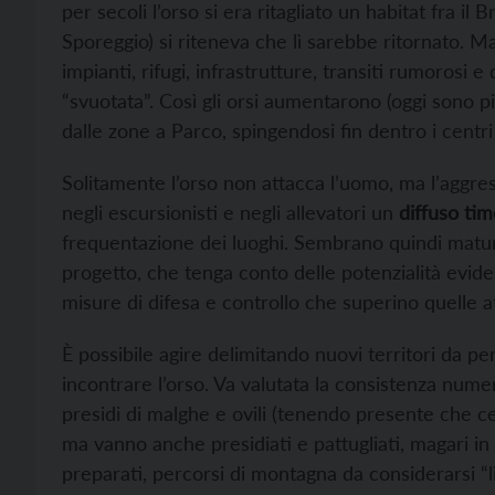
per secoli l’orso si era ritagliato un habitat fra i
Sporeggio) si riteneva che lì sarebbe ritornato. 
impianti, rifugi, infrastrutture, transiti rumorosi
“svuotata”. Così gli orsi aumentarono (oggi sono p
dalle zone a Parco, spingendosi fin dentro i centri 
Solitamente l’orso non attacca l’uomo, ma l’aggre
negli escursionisti e negli allevatori un
diffuso ti
frequentazione dei luoghi. Sembrano quindi matur
progetto, che tenga conto delle potenzialità eviden
misure di difesa e controllo che superino quelle at
È possibile agire delimitando nuovi territori da pe
incontrare l’orso. Va valutata la consistenza numer
presidi di malghe e ovili (tenendo presente che cert
ma vanno anche presidiati e pattugliati, magari i
preparati, percorsi di montagna da considerarsi “