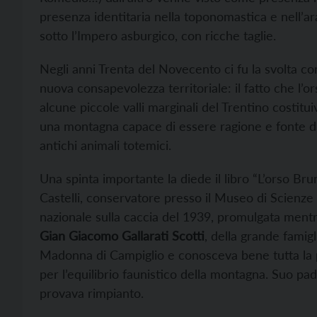
presenza identitaria nella toponomastica e nell’ar
sotto l’Impero asburgico, con ricche taglie.
Negli anni Trenta del Novecento ci fu la svolta co
nuova consapevolezza territoriale: il fatto che l’
alcune piccole valli marginali del Trentino costitu
una montagna capace di essere ragione e fonte di 
antichi animali totemici.
Una spinta importante la diede il libro “L’orso Br
Castelli, conservatore presso il Museo di Scienze 
nazionale sulla caccia del 1939, promulgata mentre
Gian Giacomo Gallarati Scotti
, della grande famigl
Madonna di Campiglio e conosceva bene tutta la pr
per l’equilibrio faunistico della montagna. Suo pad
provava rimpianto.