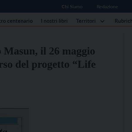
Chi Siamo
Redazione
stro centenario
I nostri libri
Territori
Rubric
o Masun, il 26 maggio
rso del progetto “Life