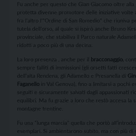
Fu anche per questo che Gian Giacomo oltre alla le
protetta divenne promotore delle iniziative volte 
fra l’altro l’”Ordine di San Romedio” che riuniva p
tutela dell’orso, al quale si ispirò anche Bruno K
provinciale, che stabiliva il Parco naturale Adamel
ridotti a poco più di una decina.
La loro presenza , anche per il
bracconaggio
, con
sempre falliti di immissioni (gli orsetti fatti cresc
dell’alta Rendena, gli Adamello e Presanella di
Gin
Faganello
in Val Genova), fino a limitarsi a pochi 
seguiti e sicuramente salvati dagli appassionati ri
equilibri. Ma fu grazie a loro che restò accesa la
montagne trentine.
Fu una “lunga marcia” quella che portò all’introduz
esemplari. Si ambientarono subito, ma con più di u