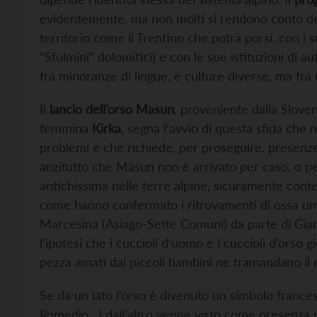
evidentemente, ma non molti si rendono conto del 
territorio come il Trentino che potrà porsi, con i s
“Sfulmini” dolomitici) e con le sue istituzioni di 
fra minoranze di lingue, e culture diverse, ma fra
Il
lancio dell’orso Masun
, proveniente dalla Sloven
femmina
Kirka
, segna l’avvio di questa sfida che n
problemi e che richiede, per proseguire, presenze 
anzitutto che Masun non è arrivato per caso, o per
antichissima nelle terre alpine, sicuramente conte
come hanno confermato i ritrovamenti di ossa uman
Marcesina (Asiago-Sette Comuni) da parte di Giam
l’ipotesi che i cuccioli d’uomo e i cuccioli d’orso 
pezza amati dai piccoli bambini ne tramandano il 
Se da un lato l’orso è divenuto un simbolo france
Romedio…) dall’altro venne visto come presenza n