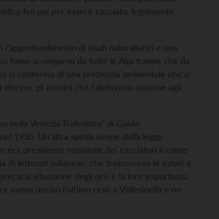
aldica finì poi per essere cacciato, legalmente
n l’approfondimento di studi naturalistici e una
orso fosse scomparso da tutte le Alpi tranne che da
iva la conferma di una preziosità ambientale unica:
vita per gli uomini che l’abitavano assieme agli
uno nella Venezia Tridentina” di Guido
nel 1935. Un’altra spinta venne dalla legge
 era presidente nazionale dei cacciatori il conte
ia di letterati milanese, che trascorreva le estati a
ecaria situazione degli orsi e la loro importanza
re aveva ucciso l’ultimo orso a Vallesinella e ne