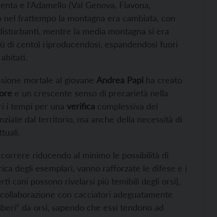
l Brenta e l’Adamello (Val Genova, Flavona,
Ma nel frattempo la montagna era cambiata, con
 e disturbanti, mentre la media montagna si era
iù di cento) riproducendosi, espandendosi fuori
abitati.
ssione mortale al giovane
Andrea Papi
ha creato
more
e un crescente senso di precarietà nella
i i tempi per una
verifica
complessiva del
ziate dal territorio, ma anche della necessità di
tuali.
rcorrere riducendo al minimo le possibilità di
ica degli esemplari, vanno rafforzate le difese e i
i cani possono rivelarsi più temibili degli orsi),
n collaborazione con cacciatori adeguatamente
liberi” da orsi, sapendo che essi tendono ad