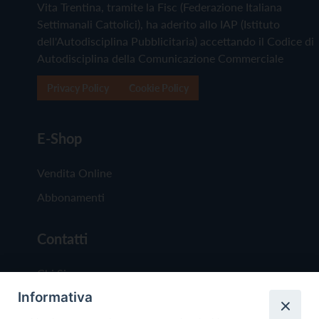
Vita Trentina, tramite la Fisc (Federazione Italiana
Settimanali Cattolici), ha aderito allo IAP (Istituto
dell'Autodisciplina Pubblicitaria) accettando il Codice di
Autodisciplina della Comunicazione Commerciale
Privacy Policy
Cookie Policy
E-Shop
Vendita Online
Abbonamenti
Contatti
Chi Siamo
Informativa
Redazione