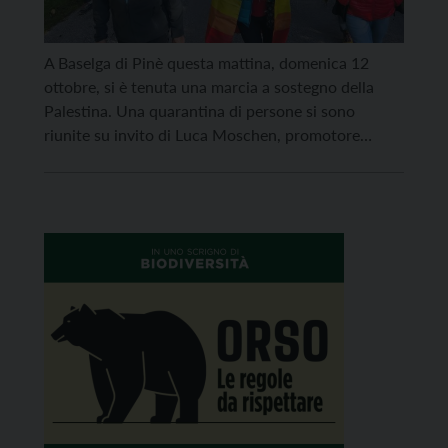
A Baselga di Pinè questa mattina, domenica 12
ottobre, si è tenuta una marcia a sostegno della
Palestina. Una quarantina di persone si sono
riunite su invito di Luca Moschen, promotore
dell’iniziativa assieme ad altri cittadini. Il successo
della manifestazione, sostengono gli organizzatori,
dimostra come anche le valli e le zone periferiche
possano e debbano sentirsi […]