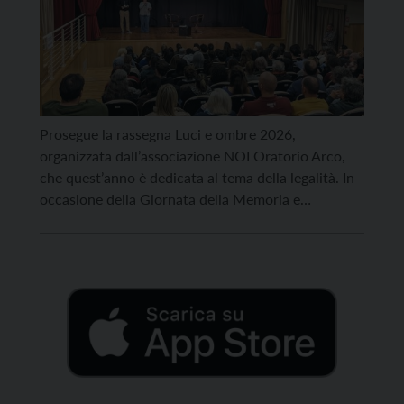
Prosegue la rassegna Luci e ombre 2026,
organizzata dall’associazione NOI Oratorio Arco,
che quest’anno è dedicata al tema della legalità. In
occasione della Giornata della Memoria e
dell’Impegno in ricordo delle vittime innocenti delle
mafie, in programma sabato 21 marzo, sarà ospite
Pino Masciari, imprenditore calabrese che ha
denunciato la ‘ndrangheta e le sue collusioni […]