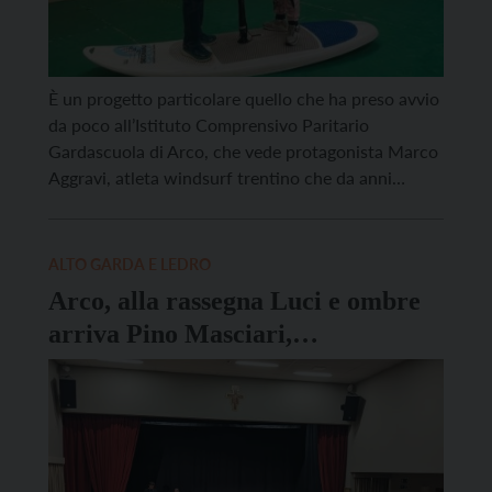
È un progetto particolare quello che ha preso avvio
da poco all’Istituto Comprensivo Paritario
Gardascuola di Arco, che vede protagonista Marco
Aggravi, atleta windsurf trentino che da anni
accompagna circa 1500 persone con disabilità,
motoria o cognitiva, nell’avvicinamento all’attività
sportiva. L’atleta, infatti, seguirà Arianna, giovane
ALTO GARDA E LEDRO
affetta da una grave situazione di disabilità,
Arco, alla rassegna Luci e ombre
nell’ambito di un progetto […]
arriva Pino Masciari,
imprenditore calabrese che ha
denunciato la ‘ndrangheta