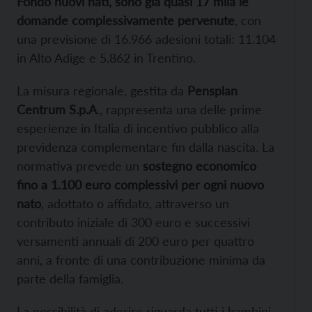
Fondo nuovi nati, sono già quasi 17 mila le
domande complessivamente pervenute
, con
una previsione di 16.966 adesioni totali: 11.104
in Alto Adige e 5.862 in Trentino.
La misura regionale, gestita da
Pensplan
Centrum S.p.A
., rappresenta una delle prime
esperienze in Italia di incentivo pubblico alla
previdenza complementare fin dalla nascita. La
normativa prevede un
sostegno economico
fino a 1.100 euro complessivi per ogni nuovo
nato
, adottato o affidato, attraverso un
contributo iniziale di 300 euro e successivi
versamenti annuali di 200 euro per quattro
anni, a fronte di una contribuzione minima da
parte della famiglia.
La possibilità di aderire riguarda tutti i bambini