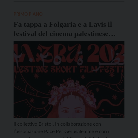
Mosaner che si è raccontato, tra sport e vita
personale, intervistato da Eva Gini. Al centro […]
PRIMO PIANO
Fa tappa a Folgaria e a Lavis il
festival del cinema palestinese
Nazra
Il collettivo Bristol, in collaborazione con
l’associazione Pace Per Gerusalemme e con il