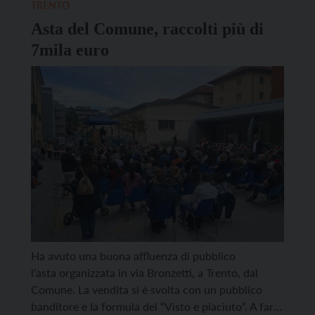
compagnia, sperimentando buone pratiche di
TRENTO
cittadinanza attiva. Insieme agli […]
Asta del Comune, raccolti più di
7mila euro
Ha avuto una buona affluenza di pubblico
l’asta organizzata in via Bronzetti, a Trento, dal
Comune. La vendita si è svolta con un pubblico
banditore e la formula del “Visto e piaciuto”. A farla