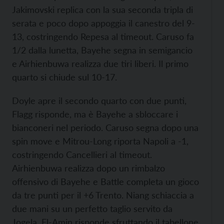
Jakimovski replica con la sua seconda tripla di
serata e poco dopo appoggia il canestro del 9-
13, costringendo Repesa al timeout. Caruso fa
1/2 dalla lunetta, Bayehe segna in semigancio
e Airhienbuwa realizza due tiri liberi. Il primo
quarto si chiude sul 10-17.
Doyle apre il secondo quarto con due punti,
Flagg risponde, ma è Bayehe a sbloccare i
bianconeri nel periodo. Caruso segna dopo una
spin move e Mitrou-Long riporta Napoli a -1,
costringendo Cancellieri al timeout.
Airhienbuwa realizza dopo un rimbalzo
offensivo di Bayehe e Battle completa un gioco
da tre punti per il +6 Trento. Niang schiaccia a
due mani su un perfetto taglio servito da
Jogela, El-Amin risponde sfruttando il tabellone