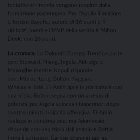
tentativi di rimonta vengono respinti dalla
formazione partenopea. Per l’Aquila il migliore
è Jordan Bayehe, autore di 16 punti e 9
rimbalzi, mentre l’MVP della serata è Milton
Doyle con 26 punti.
La cronaca.
La Dolomiti Energia Trentino parte
con: Steward, Niang, Jogela, Aldridge e
Mawugbe mentre Napoli risponde
con:
Mitrou-Long, Bolton,
Faggian,
Whaley
e
Totè. El-Amin apre le marcature con
una tripla, Bolton segna con un arresto di
potenza, poi Jogela sblocca i bianconeri dopo
quattro minuti di siccità offensiva. El-Amin
realizza in penetrazione, ma Jakimovski
risponde con una tripla dall’angolo e Battle
firma il sorpasso. Caruso segna in tap-in,