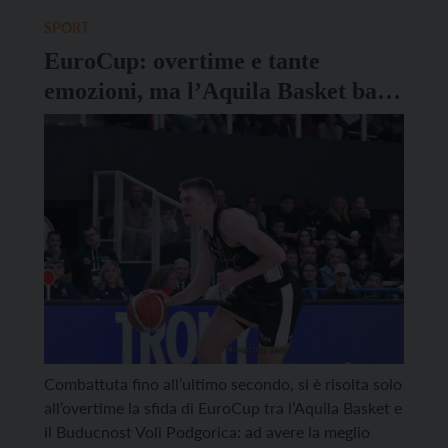
presso la palestra del Liceo delle arti “Vittoria”,
SPORT
grazie all’impegno di Aquila […]
EuroCup: overtime e tante
emozioni, ma l’Aquila Basket batte
Podgorica
Combattuta fino all’ultimo secondo, si è risolta solo
all’overtime la sfida di EuroCup tra l’Aquila Basket e
il Buducnost Voli Podgorica: ad avere la meglio