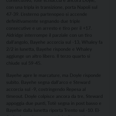
consecutivo, Totè schiaccia e ancora Doyle,
con una tripla in transizione, porta Napoli sul
47-39. L’esterno partenopeo si accende
definitivamente segnando due triple
consecutive e un arresto e tiro per il +17.
Aldridge interrompe il parziale con un tiro
dall’angolo, Bayehe accorcia sul -13, Whaley fa
2/2 in lunetta, Bayehe risponde e Whaley
aggiunge un altro libero. Il terzo quarto si
chiude sul 59-45.
Bayehe apre le marcature, ma Doyle risponde
subito. Bayehe segna dall’arco e Steward
accorcia sul -9, costringendo Repesa al
timeout. Doyle colpisce ancora da tre, Steward
appoggia due punti, Totè segna in post basso e
Bayehe dalla lunetta riporta Trento sul -10. El-