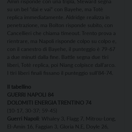
Amin risponde con una tripla, Steward segna
su un bel “dai e vai” con Bayehe, ma Totè
replica immediatamente. Aldridge realizza in
penetrazione, ma Bolton risponde subito, con
Cancellieri che chiama timeout. Trento prova a
rientrare, ma Napoli risponde colpo su colpo e,
con il canestro di Bayehe, il punteggio è 79-67
a due minuti dalla fine. Battle segna due tiri
liberi, Totè replica, poi Niang colpisce dall’arco.
I tiri liberi finali fissano il punteggio sull’84-74.
Il tabellino
GUERRI NAPOLI 84
DOLOMITI ENERGIA TRENTINO 74
(10-17, 30-37; 59-45)
Guerri Napoli
: Whaley 3, Flagg 7, Mitrou-Long,
El-Amin 16, Faggian 3, Gloria N.E, Doyle 26,