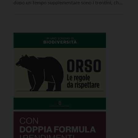
dopo un tempo supplementare sono i trentini, che
con il risultato di 91 a 90 centrano la terza vittoria
consecutiva in Europa battendo la terza forza del
girone. MVP dell’incontro […]