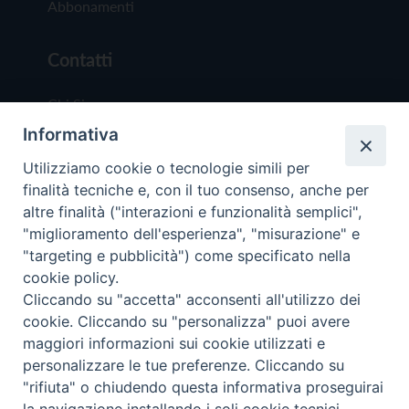
Abbonamenti
Contatti
Chi Siamo
Informativa
Redazione
Scrivici
Utilizziamo cookie o tecnologie simili per
finalità tecniche e, con il tuo consenso, anche per
altre finalità ("interazioni e funzionalità semplici",
"miglioramento dell'esperienza", "misurazione" e
"targeting e pubblicità") come specificato nella
cookie policy.
Copyright © 2019 - Tutti i diritti riservati - Vit
Cliccando su "accetta" acconsenti all'utilizzo dei
Trentina Editrice
cookie. Cliccando su "personalizza" puoi avere
maggiori informazioni sui cookie utilizzati e
Privacy Policy
personalizzare le tue preferenze. Cliccando su
Torna all'inizi
"rifiuta" o chiudendo questa informativa proseguirai