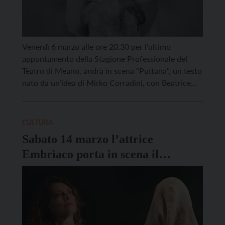
Venerdì 6 marzo alle ore 20.30 per l’ultimo
appuntamento della Stagione Professionale del
Teatro di Meano, andrà in scena “Puttana”, un testo
nato da un’idea di Mirko Corradini, con Beatrice
Elena Festi e prodotto da TeatroE ETS. Dove inizia
l’idea che un corpo sia carne in vendita? Dove inizia
il pensiero che ogni corpo abbia […]
CULTURA
Sabato 14 marzo l’attrice
Embrìaco porta in scena il
monologo “Dalser. La Mussolina”