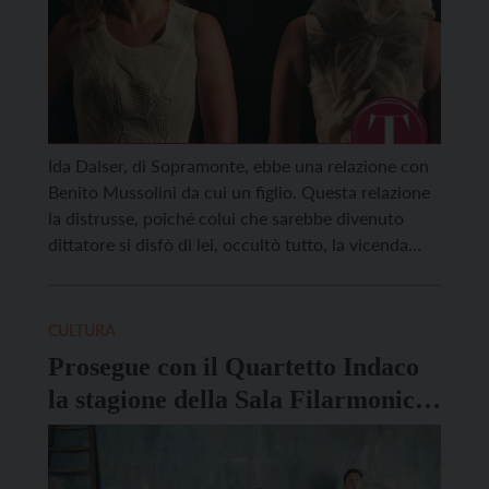
Ida Dalser, di Sopramonte, ebbe una relazione con
Benito Mussolini da cui un figlio. Questa relazione
la distrusse, poiché colui che sarebbe divenuto
dittatore si disfò di lei, occultò tutto, la vicenda
portò Dalser ad essere internata in manicomio,
dove infine morì. La vicenda è ispirazione per
l’attrice trentina Michela Embrìaco, che sabato 14
CULTURA
marzo […]
Prosegue con il Quartetto Indaco
la stagione della Sala Filarmonica
di Trento