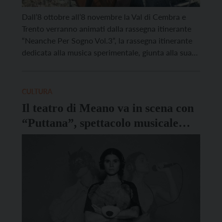
Dall’8 ottobre all’8 novembre la Val di Cembra e
Trento verranno animati dalla rassegna itinerante
“Neanche Per Sogno Vol.3”, la rassegna itinerante
dedicata alla musica sperimentale, giunta alla sua
terza edizione. Un percorso di sei appuntamenti tra
concerti, performance e laboratori, ospitati in
luoghi culturali e spazi indipendenti del territorio.
CULTURA
L’iniziativa si aprirà mercoledì 8 […]
Il teatro di Meano va in scena con
“Puttana”, spettacolo musicale
sperimentale