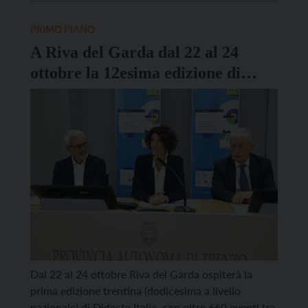
scorso anno ai 67.173 iscritti dell’anno che sta per
iniziare. Nelle scuole statali e provinciali del
PRIMO PIANO
Trentino […]
A Riva del Garda dal 22 al 24
ottobre la 12esima edizione di
Didacta Italia
Dal 22 al 24 ottobre Riva del Garda ospiterà la
prima edizione trentina (dodicesima a livello
nazionale) di Didacta Italia, con oltre 660 eventi tra