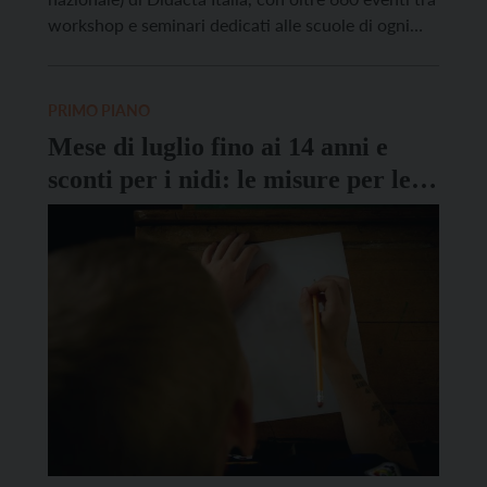
workshop e seminari dedicati alle scuole di ogni
ordine e grado. Il programma è coordinato dal
professor Giovanni Biondi, e realizzato con la
partnership scientifica di Indire e di Iprase. […]
PRIMO PIANO
Mese di luglio fino ai 14 anni e
sconti per i nidi: le misure per le
famiglie in finanziaria