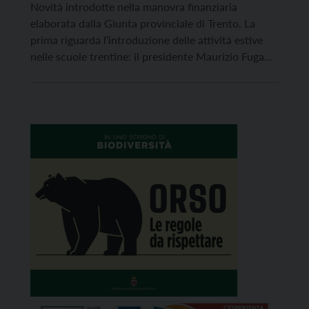
Novità introdotte nella manovra finanziaria
elaborata dalla Giunta provinciale di Trento. La
prima riguarda l’introduzione delle attività estive
nelle scuole trentine: il presidente Maurizio Fugatti
ha annunciato la volontà di prolungare l’apertura
degli istituti scolastici nel mese di luglio sia ai
bambini frequentanti la scuola dell’infanzia, sia agli
alunni dai 6 ai 14 anni. “La […]