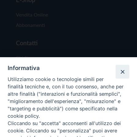
Vendita Online
Abbonamenti
Contatti
Chi Siamo
Informativa
Redazione
Scrivici
Utilizziamo cookie o tecnologie simili per
finalità tecniche e, con il tuo consenso, anche per
altre finalità ("interazioni e funzionalità semplici",
"miglioramento dell'esperienza", "misurazione" e
"targeting e pubblicità") come specificato nella
cookie policy.
Copyright © 2019 - Tutti i diritti riservati - Vit
Cliccando su "accetta" acconsenti all'utilizzo dei
Trentina Editrice
cookie. Cliccando su "personalizza" puoi avere