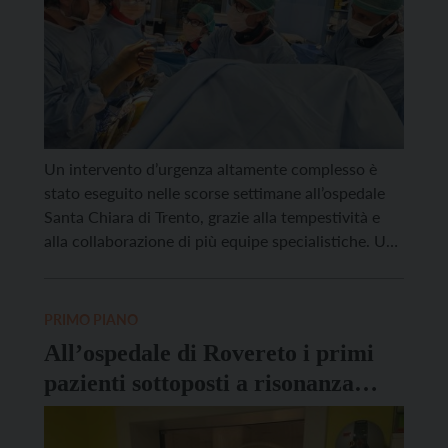
Un intervento d’urgenza altamente complesso è
stato eseguito nelle scorse settimane all’ospedale
Santa Chiara di Trento, grazie alla tempestività e
alla collaborazione di più equipe specialistiche. Un
uomo colpito al torace da un corpo estraneo è
stato salvato grazie ad una procedura con una
prima fase chirurgica “a cielo aperto” per la
PRIMO PIANO
rimozione del corpo […]
All’ospedale di Rovereto i primi
pazienti sottoposti a risonanza
magnetica cardiaca con stress
farmacologico