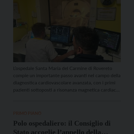
L’ospedale Santa Maria del Carmine di Rovereto
compie un importante passo avanti nel campo della
diagnostica cardiovascolare avanzata, con i primi
pazienti sottoposti a risonanza magnetica cardiaca
con stress farmacologico, un esame di secondo
livello fondamentale per lo studio non invasivo
delle patologie del cuore. Questo traguardo è il
PRIMO PIANO
risultato di un lavoro congiunto e […]
Polo ospedaliero: il Consiglio di
Stato accoglie l’appello della