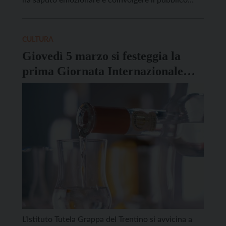
serata dopo serata. Per motivi indipendenti
dall’organizzazione, la commedia dialettale Par
fortuna che ghe el bar della filodrammatica Gli
CULTURA
Insoliti Belatrich di Arsiè non potrà […]
Giovedì 5 marzo si festeggia la
prima Giornata Internazionale
della Grappa
L’Istituto Tutela Grappa del Trentino si avvicina a