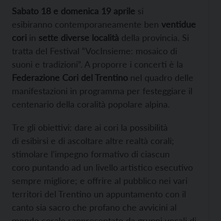
Sabato 18 e domenica 19 aprile
si
esibiranno contemporaneamente ben
ventidue
cori
in
sette diverse località
della provincia. Si
tratta del Festival “VocInsieme: mosaico di
suoni e tradizioni”. A proporre i concerti è la
Federazione Cori del Trentino
nel quadro delle
manifestazioni in programma per festeggiare il
centenario della coralità popolare alpina.
Tre gli obiettivi: dare ai cori la possibilità
di esibirsi e di ascoltare altre realtà corali;
stimolare l’impegno formativo di ciascun
coro puntando ad un livello artistico esecutivo
sempre migliore; e offrire al pubblico nei vari
territori del Trentino un appuntamento con il
canto sia sacro che profano che avvicini al
mondo corale rappresentato da gruppi vocali di