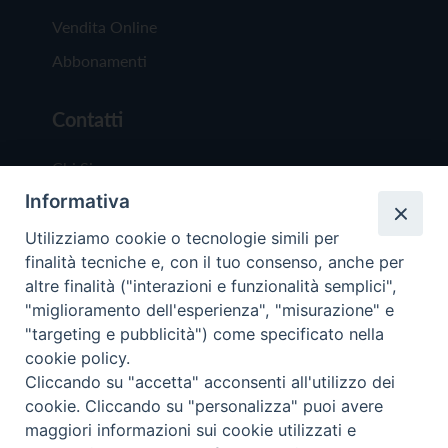
Vendita Online
Abbonamenti
Contatti
Chi Siamo
Informativa
Redazione
Scrivici
Utilizziamo cookie o tecnologie simili per
finalità tecniche e, con il tuo consenso, anche per
altre finalità ("interazioni e funzionalità semplici",
"miglioramento dell'esperienza", "misurazione" e
"targeting e pubblicità") come specificato nella
cookie policy.
Copyright © 2019 - Tutti i diritti riservati - Vit
Cliccando su "accetta" acconsenti all'utilizzo dei
Trentina Editrice
cookie. Cliccando su "personalizza" puoi avere
maggiori informazioni sui cookie utilizzati e
Privacy Policy