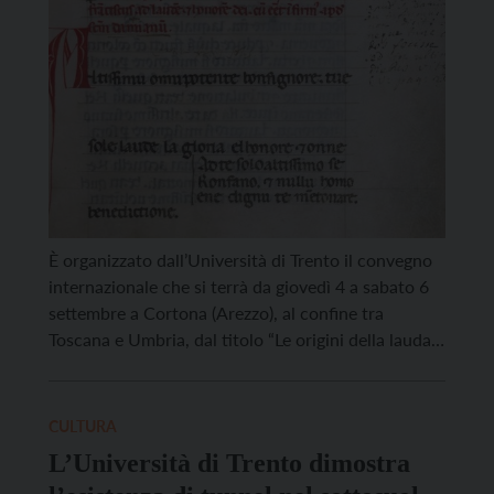
È organizzato dall’Università di Trento il convegno
internazionale che si terrà da giovedì 4 a sabato 6
settembre a Cortona (Arezzo), al confine tra
Toscana e Umbria, dal titolo “Le origini della lauda /
le laude delle origini. Alle radici del canto spirituale
in volgare italiano nell’ottavo centenario del
Cantico di frate Sole”. La cittadina toscana […]
CULTURA
L’Università di Trento dimostra