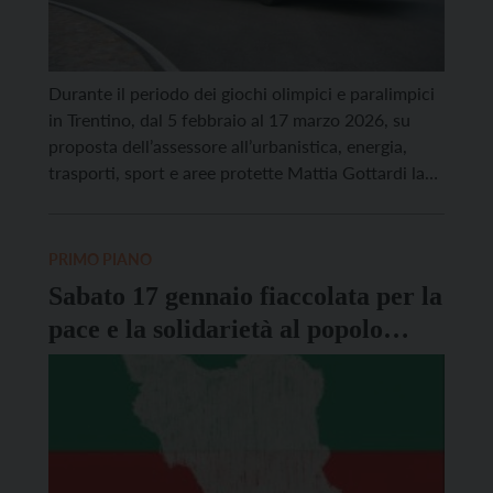
Durante il periodo dei giochi olimpici e paralimpici
in Trentino, dal 5 febbraio al 17 marzo 2026, su
proposta dell’assessore all’urbanistica, energia,
trasporti, sport e aree protette Mattia Gottardi la
Giunta provinciale ha disposto la gratuità dei
servizi di trasporto pubblico locale, diversificando
la proposta in relazione all’interesse e al
PRIMO PIANO
coinvolgimento dei cittadini durante lo […]
Sabato 17 gennaio fiaccolata per la
pace e la solidarietà al popolo
iraniano