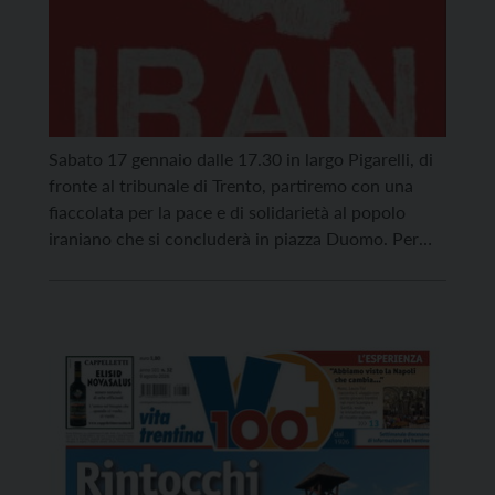
Sabato 17 gennaio dalle 17.30 in largo Pigarelli, di
fronte al tribunale di Trento, partiremo con una
fiaccolata per la pace e di solidarietà al popolo
iraniano che si concluderà in piazza Duomo. Per
adesioni personali o di associazioni si può scrivere
a comitato@arcideltrentino.it. In questi anni molte
volte abbiamo richiamato l’attenzione della
comunità internazionale […]